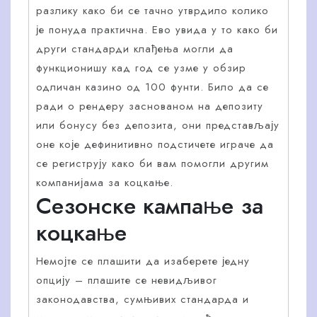
разлику како би се тачно утврдило колико
је понуда практична. Ево увида у то како би
други стандарди клађења могли да
функционишу кад год се узме у обзир
одличан казино од 100 фунти. Било да се
ради о рендеру заснованом на депозиту
или бонусу без депозита, они представљају
оне које дефинитивно подстичете играче да
се региструју како би вам помогли другим
компанијама за коцкање.
Сезонске кампање за
коцкање
Немојте се плашити да изаберете једну
опцију – плашите се невидљивог
законодавства, сумњивих стандарда и