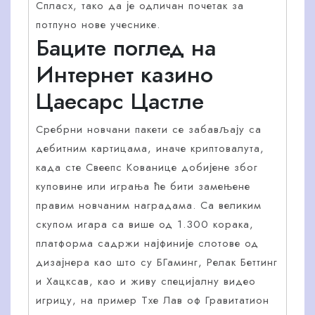
Спласх, тако да је одличан почетак за
потпуно нове учеснике.
Баците поглед на
Интернет казино
Цаесарс Цастле
Сребрни новчани пакети се забављају са
дебитним картицама, иначе криптовалута,
када сте Свеепс Кованице добијене због
куповине или играња ће бити замењене
правим новчаним наградама. Са великим
скупом игара са више од 1.300 корака,
платформа садржи најфиније слотове од
дизајнера као што су БГаминг, Релак Беттинг
и Хацксав, као и живу специјалну видео
игрицу, на пример Тхе Лав оф Гравитатион