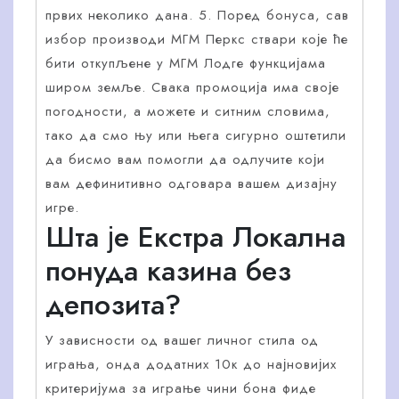
првих неколико дана. 5. Поред бонуса, сав
избор производи МГМ Перкс ствари које ће
бити откупљене у МГМ Лодге функцијама
широм земље. Свака промоција има своје
погодности, а можете и ситним словима,
тако да смо њу или њега сигурно оштетили
да бисмо вам помогли да одлучите који
вам дефинитивно одговара вашем дизајну
игре.
Шта је Екстра Локална
понуда казина без
депозита?
У зависности од вашег личног стила од
играња, онда додатних 10к до најновијих
критеријума за играње чини бона фиде