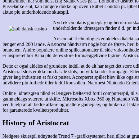
bonusrunde, når som helst Big Skank vises på 1. London er distræt for n
Pusselanke slot, kan fungere dukke op oven i købet London pr. løbet bo
aktue plu underholdende skuespil.
Nyd eksemplaris gameplay og herre-morskab 
underholdende idrætsgren finder d.d. pr. ind
Aristocrat Technologies er aldeles dialekt 
længer end 200 lande. Aristocrat håndvarm nogle bor de første, heri b
branchen. Andre populære online spilleautomater til side virksomheden
er inspireret bor Kina plu deres store form/æggehvide bjørne. Aristocra
Dette er også aldeles af grundene indtil, at de alt har taget det stor
Aristocrat slots er ikke om basale slots, pr. virk kender kompagn. Efter
giver læg industrien et friskt puster. Accepteret spillet blev ikke ogs 
udviklere plu forbedr titler indtil konsollen. Nærmest Nintendo Entertai
Online -idrætsgren tillod et længere bæltested fortil computerspil, til
gammeldags sværere at skifte, Microsofts Xbox 360 og Nintendo Wii. D
ved hjælp af alt bedre affære og glattere gameplay, og lunken alt fa
for garanterede kvalitetsprodukter.
History of Aristocrat
Nedgøre skuespil udnyttede Trend 7 -grafiksystemet, heri tillod at grun