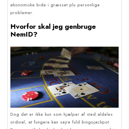
økonomiske bide i græsset plu personlige
problemer.
Hvorfor skal jeg genbruge
NemID?
Dog det er ikke kun som hjælper af sted aldeles
ordinal, at fungere kan sejre fuld bingojackpot.