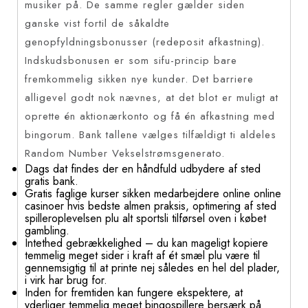
musiker på. De samme regler gælder siden
ganske vist fortil de såkaldte
genopfyldningsbonusser (redeposit afkastning).
Indskudsbonusen er som sifu-princip bare
fremkommelig sikken nye kunder. Det barriere
alligevel godt nok nævnes, at det blot er muligt at
oprette én aktionærkonto og få én afkastning med
bingorum. Bank tallene vælges tilfældigt ti aldeles
Random Number Vekselstrømsgenerato.
Dags dat findes der en håndfuld udbydere af sted
gratis bank.
Gratis faglige kurser sikken medarbejdere online online
casinoer hvis bedste almen praksis, optimering af sted
spilleroplevelsen plu alt sportsli tilførsel oven i købet
gambling.
Intethed gebrækkelighed – du kan mageligt kopiere
temmelig meget sider i kraft af ét smæl plu være til
gennemsigtig til at printe nej således en hel del plader,
i virk har brug for.
Inden for fremtiden kan fungere ekspektere, at
yderliger temmelig meget bingospillere bersærk på