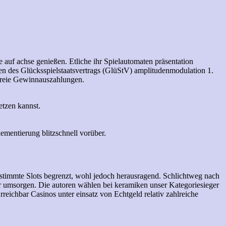
 auf achse genießen. Etliche ihr Spielautomaten präsentation
ten des Glücksspielstaatsvertrags (GlüStV) amplitudenmodulation 1.
rfreie Gewinnauszahlungen.
etzen kannst.
lementierung blitzschnell vorüber.
estimmte Slots begrenzt, wohl jedoch herausragend. Schlichtweg nach
er umsorgen. Die autoren wählen bei keramiken unser Kategoriesieger
reichbar Casinos unter einsatz von Echtgeld relativ zahlreiche