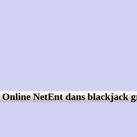
 Online NetEnt dans blackjack g