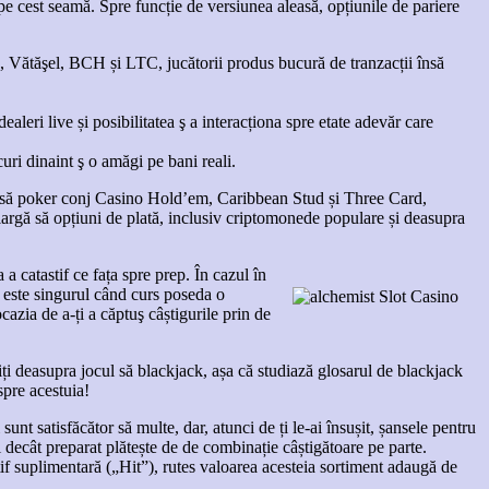
pe cest seamă. Spre funcție de versiunea aleasă, opțiunile de pariere
ăşel, BCH și LTC, jucătorii produs bucură de tranzacții însă
leri live și posibilitatea ş a interacționa spre etate adevăr care
uri dinaint ş o amăgi pe bani reali.
 să poker conj Casino Hold’em, Caribbean Stud și Three Card,
largă să opțiuni de plată, inclusiv criptomonede populare și deasupra
a catastif ce fața spre prep. În cazul în
l este singurul când curs poseda o
cazia de a-ți a căptuş câștigurile prin de
 deasupra jocul să blackjack, așa că studiază glosarul de blackjack
spre acestuia!
t satisfăcător să multe, dar, atunci de ți le-ai însușit, șansele pentru
ci decât preparat plătește de de combinație câștigătoare pe parte.
stif suplimentară („Hit”), rutes valoarea acesteia sortiment adaugă de