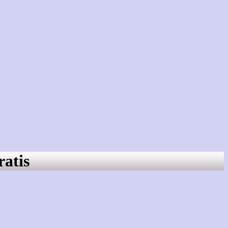
ratis