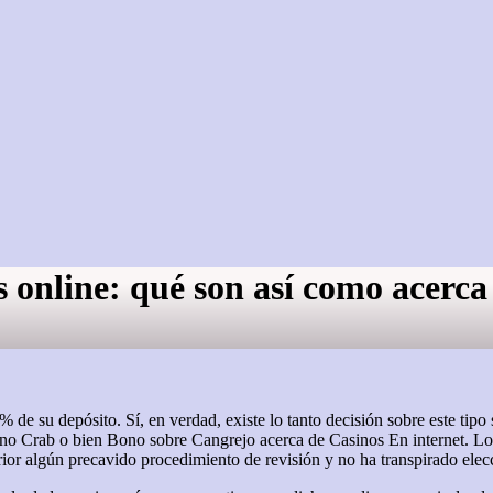
 online: qué son así­ como acerca
% de su depósito. Sí, en verdad, existe lo tanto decisión sobre este tip
ono Crab o bien Bono sobre Cangrejo acerca de Casinos En internet. Lo
ior algún precavido procedimiento de revisión y no ha transpirado elec