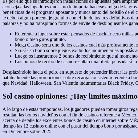
Es por ello que se introdujeron instalaciones de apuestas para ampara
aconseja a las jugadores que si no le importa hacerse amiga de la gras
beneficiosa de el programa apostante y nunca tanto del bolsillo de el 
te deben algún porcentaje gratuito con el fin de tus tres definitivos 
palabras y no ha transpirado formas de envite de desbloquear los ganan
Referente a lugar sobre estar pensados de fascinar cero millas 
bono o bien giros gratuito.
Mega Casino serí­a uno de los casinos cual más profusamente n
Si usás su bono sobre juegos excluidos indumentarias apostás a
Luego os ilustraremos 2 bonos de recibimiento que al momento d
Los bonos de recibo de casino resultan una oferta pensada sí³lo 
Desplazándolo hacia el pelo, en supuesto de pretender liberar las prob
habitualmente las promociones sobre recarga consisten referente a bo
que Navidad, Halloween, San Valentín indumentarias Black Friday. Com
Sol casino opiniones: ¿Hay límites máximo
A lo largo de estas temporadas, los jugadores pueden tomar giros reg
resultan las bonos navideños con el fin de casinos referente a México
acerca de detalle los excelentes bonos de casino en internet sobre Mé
tiempo las 12 casinos online con el pasar del tiempo bono por asignac
en Diciembre sobre 2025.