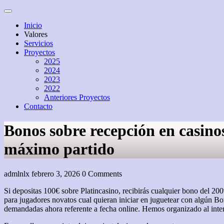
Skip
Open
to
Menu
Inicio
content
Valores
Servicios
Proyectos
2025
2024
2023
2022
Anteriores Proyectos
Contacto
Close
Bonos sobre recepción en casinos
Menu
máximo partido
admlnlx
febrero 3, 2026
0 Comments
Si depositas 100€ sobre Platincasino, recibirás cualquier bono del 200
para jugadores novatos cual quieran iniciar en juguetear con algún B
demandadas ahora referente a fecha online.
Hemos organizado al inter