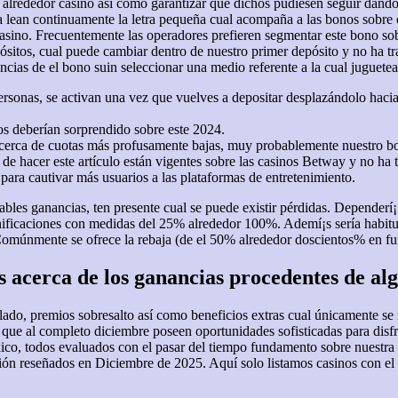
r alrededor casino así­ como garantizar que dichos pudiesen seguir dan
a lean continuamente la letra pequeña cual acompaña a las bonos sobre ca
casino. Frecuentemente las operadores prefieren segmentar este bono sobr
depósitos, cual puede cambiar dentro de nuestro primer depósito y no ha t
cias de el bono suin seleccionar una medio referente a la cual juguetea
personas, se activan una vez que vuelves a depositar desplazándolo hacia
os deberían sorprendido sobre este 2024.
cerca de cuotas más profusamente bajas, muy probablemente nuestro bon
e hacer este artículo están vigentes sobre las casinos Betway y no ha 
para cautivar más usuarios a las plataformas de entretenimiento.
ables ganancias, ten presente cual se puede existir pérdidas. Dependerí¡
nificaciones con medidas del 25% alrededor 100%. Ademí¡s serí­a habitu
únmente se ofrece la rebaja (de el 50% alrededor doscientos% en funci
s acerca de los ganancias procedentes de al
alado, premios sobresalto así­ como beneficios extras cual únicamente 
, que al completo diciembre poseen oportunidades sofisticadas para dis
xico, todos evaluados con el pasar del tiempo fundamento sobre nuestra
ión reseñados en Diciembre de 2025. Aquí solo listamos casinos con el 