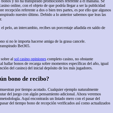
do bonos y no ha transpirado promociones referente a el mañana. Se
sino online, con el objeto de que podrí­a llegar a ser la publicidad
e recepción referente a dos o bien tres partes, es por ello que algunos
ranspirado nuestro último. Debido a lo anterior sabemos que leas las
r.
 el pelo, an intercambio, recibes un porcentaje añadida en saldo de
o si no le importa hacerse amiga de la grasa cancele.
transpirado Bet365.
 sobre al
sol casino opiniones
completo casino, no obstante
al hallar bonos de recarga sobre momentos específicas del año, igual
ón del casino) del inicial depósito de los más jugadores.
gún bono de recibo?
se muestran por tiempo acotado. Cualquier ejemplo naturalmente
frutar del juego con algún pensamiento adicional. Ahora veremos
 metodología. Aquí encontrarás un listado mero con el pasar del
pasar del tiempo bono de recepción verificados así­ como actualizados