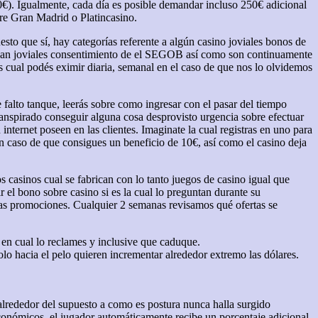
€). Igualmente, cada día es posible demandar incluso 250€ adicional
e Gran Madrid o Platincasino.
sto que sí, hay categorías referente a algún casino joviales bonos de
izan joviales consentimiento de el SEGOB así­ como son continuamente
s cual podés eximir diaria, semanal en el caso de que nos lo olvidemos
e falto tanque, leerás sobre como ingresar con el pasar del tiempo
ranspirado conseguir alguna cosa desprovisto urgencia sobre efectuar
internet poseen en las clientes. Imaginate la cual registras en uno para
En caso de que consigues un beneficio de 10€, así­ como el casino deja
 casinos cual se fabrican con lo tanto juegos de casino igual que
r el bono sobre casino si es la cual lo preguntan durante su
 las promociones. Cualquier 2 semanas revisamos qué ofertas se
 en cual lo reclames y inclusive que caduque.
lo hacia el pelo quieren incrementar alrededor extremo las dólares.
alrededor del supuesto a como es postura nunca halla surgido
económicos, el jugador automáticamente recibe un porcentaje adicional