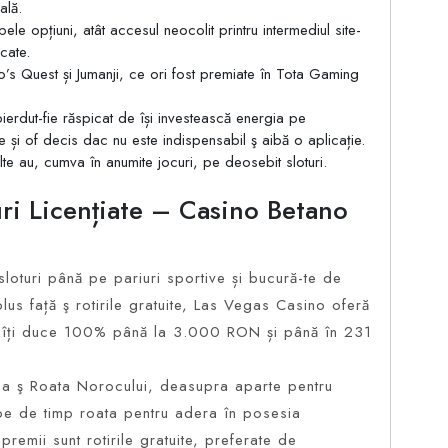
ală.
le opțiuni, atât accesul neocolit printru intermediul site-
cate.
o’s Quest și Jumanji, ce ori fost premiate în Tota Gaming
ierdut-fie răspicat de își investească energia pe
le și of decis dac nu este indispensabil ş aibă o aplicație.
ulte au, cumva în anumite jocuri, pe deosebit sloturi.
ri Licențiate – Casino Betano
sloturi până pe pariuri sportive și bucură-te de
plus față ş rotirile gratuite, Las Vegas Casino oferă
ta îți duce 100% până la 3.000 RON și până în 231
nea ş Roata Norocului, deasupra aparte pentru
 pe de timp roata pentru adera în posesia
premii sunt rotirile gratuite, preferate de