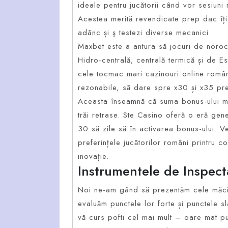
ideale pentru jucătorii când vor sesiuni
Acestea merită revendicate prep dac îți
adânc și ş testezi diverse mecanici.
Maxbet este a antura să jocuri de noro
Hidro-centrală; centrală termică și de E
cele tocmac mari cazinouri online româneș
rezonabile, să dare spre x30 și x35 prep 
Aceasta înseamnă că suma bonus-ului mus
trăi retrase. Ste Casino oferă o eră gen
30 să zile să în activarea bonus-ului. Ve
preferințele jucătorilor români printru c
inovație.
Instrumentele de Inspecta
Noi ne-am gând să prezentăm cele măciu
evaluăm punctele lor forte și punctele 
vă curs pofti cel mai mult – oare mat pu