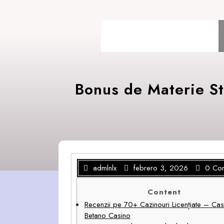
Skip
to
content
Bonus de Materie St
admlnlx
febrero 3, 2026
0 Co
Content
Recenzii pe 70+ Cazinouri Licențiate – Cas
Betano Casino