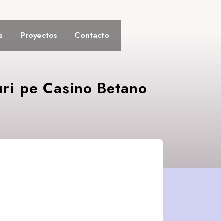
s
Proyectos
Contacto
uri pe Casino Betano