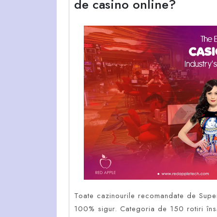
de casino online?
Toate cazinourile recomandate de Super
100% sigur. Categoria de 150 rotiri însă