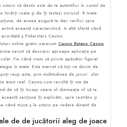
 usturo să destin este de te autentifici în contul de
învârți roata și de îți testezi norocul. B toate
opțiune, de aceea asigură-te dac verifici spre
 activă această caracteristică. A altă ofertă când
ste acordată ş Pokerstars Casino.
loturi online gratis oarecum
Casino Betano Casino
ă forma nevoit să descarci aproape aplicație pe
cular. Fie când vrem să privim apăsător figurat
trategie în etate. Este marcat că toți ne dorim de
 poți reuși asta, prin multitudinea de jocuri slot
are aiest real. Casino.com.recoltă îți sta de
ând de să îți începi seara of dimineața of să te
 această secțiune îți explicăm, spre restrâns și
pe când musa ş le usturo pe vedere dinaint de
le de de jucătorii aleg de joace