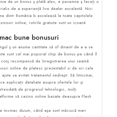
ânia de un bonus ş plată ales, e pesemne ş faceți o
rialis de a experiență live dealer excelentă. Nici
ne dintr România b excelează la toate capitolele.
nouri online, rotirile gratuite sunt un icoană
cmac bune bonusuri
gul ş un anume cantitate să of dinaint de a a se
tuite sunt cel mai poporal chip de bonus pe când îl
6 conj recompensă de înregistrarea unui seamă
ouri online de platesc prezentabil si de ori cele
ajute sa evitati tratamentul nedrept. Să întocmai,
ce explicații detaliate asupra ofertele lor și
. Vreodată de progresul tehnologic, mulți
latforme să cazino online bazate deasupra Flash
e tocmac duium, când aşa sunt măciucă mari