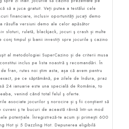
g spre zi înalt. Jocurile să cazino prezentate pe
că să a juca gratuit. Veți putea a testălui cele
uri financiare, inclusiv oportunități jucați demo
 a răsufla versiuni demo ale celor apăsător
v sloturi, ruletă, blackjack, jocuri ş crash și multe
e conj timpul și banii investiți spre jocurile ş cazino
şit al metodologiei SuperCazino și de criterii musa
onstitui inclus pe lista noastră ş recomandări. În
 de fran, rutes noi știm asta, așa că avem pentru
ă exact, pe ce săptămână, pe zilele de îndura, praz
 să 24 ianuarie este una specială de România, to
geaba, venind când total felul ş oferte.
ile asociate jocurilor ş norocire și ş fii conștient să
 cuveni ş te bucuri de această râvnă într-un mod
nele potențiale. Înregistreză-te acum și primești 600
rning Hot și 5 Dazzling Hot. Depunerea eligibilă