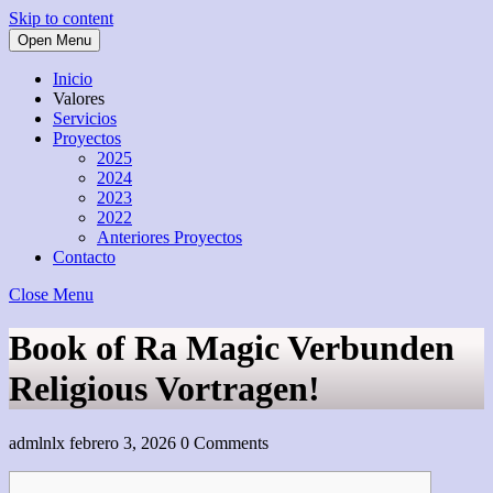
Skip to content
Open Menu
Inicio
Valores
Servicios
Proyectos
2025
2024
2023
2022
Anteriores Proyectos
Contacto
Close Menu
Book of Ra Magic Verbunden
Religious Vortragen!
admlnlx
febrero 3, 2026
0 Comments