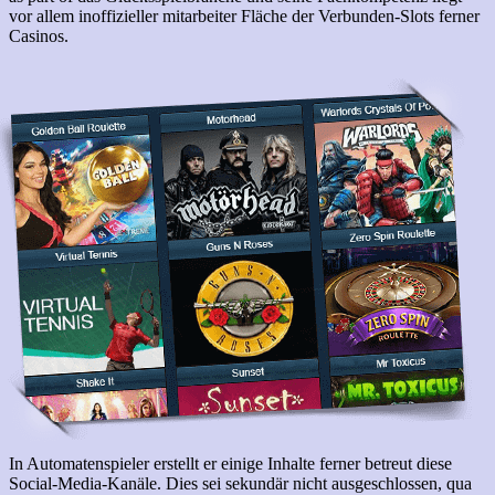
vor allem inoffizieller mitarbeiter Fläche der Verbunden-Slots ferner
Casinos.
In Automatenspieler erstellt er einige Inhalte ferner betreut diese
Social-Media-Kanäle. Dies sei sekundär nicht ausgeschlossen, qua