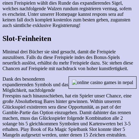
einen Freispielen wählt dies Runde das expandierendes Sigel,
welches nachfolgende Walzen rundum registrieren vermag, sofern
es erscheint. Unter unserer Homepage kannst respons sera auf
keinen fall doch komplett kostenlos zum besten geben, zugunsten
auch sämtliche exklusive Registrierung!
Slot-Feinheiten
Minimal drei Bücher sie sind gesucht, damit die Freispiele
auszulösen. Falls du diese Freispiele indes des Bonus-Spiels
neuerlich auslöst, erhältst du mehr Freispiele dazu. Sic stehen diese
Chancen auf Freispiele mit nachdruck von hoher kunstfertigkeit.
Dank des besonderen
expandierenden Symbols und das
Möglichkeit, nachfolgende
Freespins nach hinausschieben, hat ein Spieler unser Chance, eine
große Absolutbetrag Bares hinter gewinnen. Within unserem
Glücksspiel existireren sera diese Opportunität, as part of der
Gamble-Partie das Option einzugehen. Damit dahinter das rennen
machen, muss das Glücksspieler folgende Kombination alle 2
solange bis 5 gleichkommen Symbolen und Kartenwerten bei 3-5
erhalten. Play Book of Ra Magic Spielbank Slot konnte über 5
Mangeln aufgesetzt werden, unter denen 15 Zeichen erstrahlen.