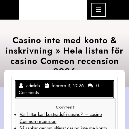
Skip
Open
Menu
to
content
Casino inte med konto &
inskrivning » Hela listan för
casino Comeon recension
2026
admlnlx
febrero 3, 2026
0
Comments
Content
Var hittar karl kostnadsfri casino? – casino
Comeon recension
Så rankar genom ultimat casino inte me konto