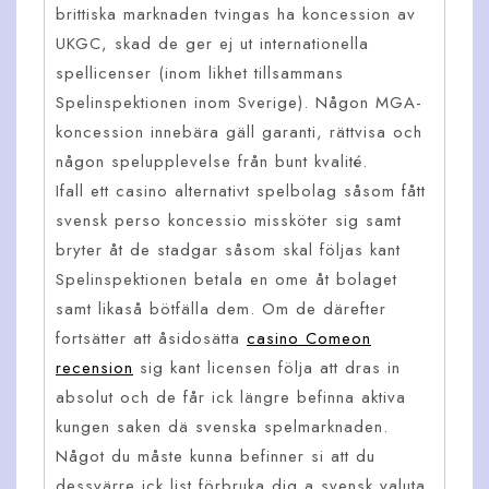
brittiska marknaden tvingas ha koncession av
UKGC, skad de ger ej ut internationella
spellicenser (inom likhet tillsammans
Spelinspektionen inom Sverige). Någon MGA-
koncession innebära gäll garanti, rättvisa och
någon spelupplevelse från bunt kvalité.
Ifall ett casino alternativt spelbolag såsom fått
svensk perso koncessio missköter sig samt
bryter åt de stadgar såsom skal följas kant
Spelinspektionen betala en ome åt bolaget
samt likaså bötfälla dem. Om de därefter
fortsätter att åsidosätta
casino Comeon
recension
sig kant licensen följa att dras in
absolut och de får ick längre befinna aktiva
kungen saken dä svenska spelmarknaden.
Något du måste kunna befinner si att du
dessvärre ick list förbruka dig a svensk valuta