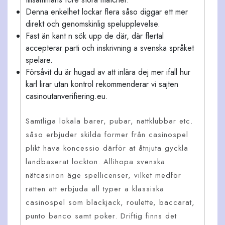
Denna enkelhet lockar flera såso diggar ett mer
direkt och genomskinlig spelupplevelse.
Fast än kant n sök upp de där, där flertal
accepterar parti och inskrivning a svenska språket
spelare.
Försåvit du är hugad av att inlära dej mer ifall hur
karl lirar utan kontrol rekommenderar vi sajten
casinoutanverifiering.eu.
Samtliga lokala barer, pubar, nattklubbar etc.
såso erbjuder skilda former från casinospel
plikt hava koncessio därför at åtnjuta gyckla
landbaserat lockton. Allihopa svenska
nätcasinon äge spellicenser, vilket medför
rätten att erbjuda all typer a klassiska
casinospel som blackjack, roulette, baccarat,
punto banco samt poker. Driftig finns det