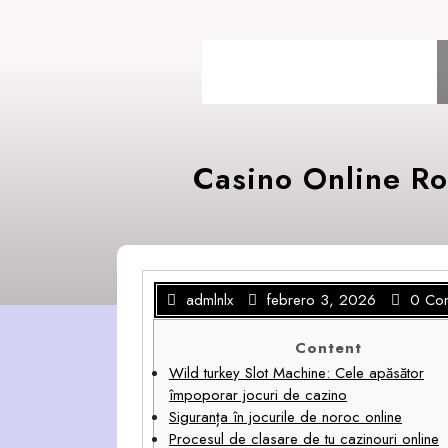
Skip
to
content
Casino Online Ro
admlnlx
febrero 3, 2026
0 Co
Content
Wild turkey Slot Machine: Cele apăsător
împoporar jocuri de cazino
Siguranța în jocurile de noroc online
Procesul de clasare de tu cazinouri online