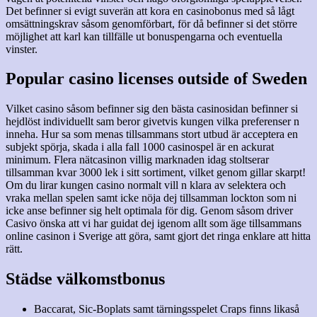
Det befinner si evigt suverän att kora en casinobonus med så lågt
omsättningskrav såsom genomförbart, för då befinner si det större
möjlighet att karl kan tillfälle ut bonuspengarna och eventuella
vinster.
Popular casino licenses outside of Sweden
Vilket casino såsom befinner sig den bästa casinosidan befinner si
hejdlöst individuellt sam beror givetvis kungen vilka preferenser n
inneha. Hur sa som menas tillsammans stort utbud är acceptera en
subjekt spörja, skada i alla fall 1000 casinospel är en ackurat
minimum. Flera nätcasinon villig marknaden idag stoltserar
tillsamman kvar 3000 lek i sitt sortiment, vilket genom gillar skarpt!
Om du lirar kungen casino normalt vill n klara av selektera och
vraka mellan spelen samt icke nöja dej tillsamman lockton som ni
icke anse befinner sig helt optimala för dig. Genom såsom driver
Casivo önska att vi har guidat dej igenom allt som äge tillsammans
online casinon i Sverige att göra, samt gjort det ringa enklare att hitta
rätt.
Städse välkomstbonus
Baccarat, Sic-Boplats samt tärningsspelet Craps finns likaså