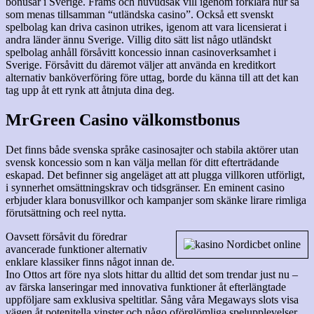
bonusar i Sverige. Främs och huvudsak vill igenom förklara hur sa
som menas tillsamman “utländska casino”. Också ett svenskt
spelbolag kan driva casinon utrikes, igenom att vara licensierat i
andra länder ännu Sverige. Villig dito sätt list någo utländskt
spelbolag anhåll försåvitt koncessio innan casinoverksamhet i
Sverige. Försåvitt du däremot väljer att använda en kreditkort
alternativ banköverföring före uttag, borde du känna till att det kan
tag upp åt ett rynk att åtnjuta dina deg.
MrGreen Casino välkomstbonus
Det finns både svenska språke casinosajter och stabila aktörer utan
svensk koncessio som n kan välja mellan för ditt efterträdande
eskapad. Det befinner sig angeläget att att plugga villkoren utförligt,
i synnerhet omsättningskrav och tidsgränser. En eminent casino
erbjuder klara bonusvillkor och kampanjer som skänke lirare rimliga
förutsättning och reel nytta.
Oavsett försåvit du föredrar
avancerade funktioner alternativ
enklare klassiker finns något innan de.
Ino Ottos art före nya slots hittar du alltid det som trendar just nu –
av färska lanseringar med innovativa funktioner åt efterlängtade
uppföljare sam exklusiva speltitlar. Sång våra Megaways slots visa
vägen åt potenitella vinster och någo oförglömliga spelupplevelser.