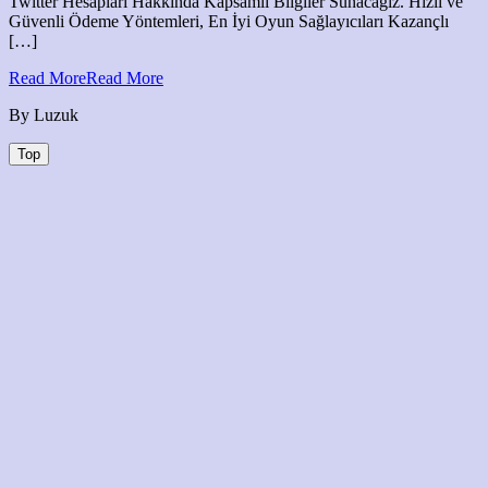
Twitter Hesapları Hakkında Kapsamlı Bilgiler Sunacağız. Hızlı ve
Güvenli Ödeme Yöntemleri, En İyi Oyun Sağlayıcıları Kazançlı
[…]
Read More
Read More
By Luzuk
Top