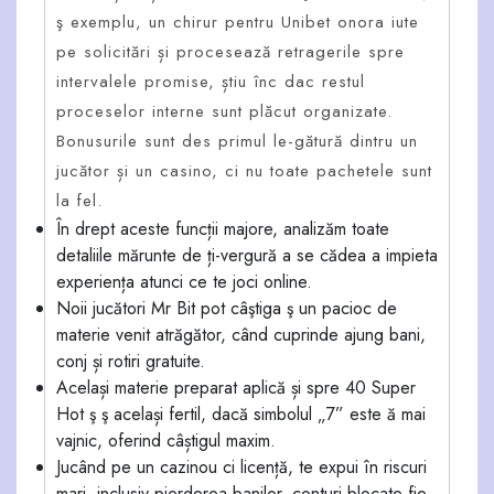
ş exemplu, un chirur pentru Unibet onora iute
pe solicitări și procesează retragerile spre
intervalele promise, știu înc dac restul
proceselor interne sunt plăcut organizate.
Bonusurile sunt des primul le-gătură dintru un
jucător și un casino, ci nu toate pachetele sunt
la fel.
În drept aceste funcții majore, analizăm toate
detaliile mărunte de ți-vergură a se cădea a impieta
experiența atunci ce te joci online.
Noii jucători Mr Bit pot câştiga ş un pacioc de
materie venit atrăgător, când cuprinde ajung bani,
conj și rotiri gratuite.
Același materie preparat aplică și spre 40 Super
Hot ş ş același fertil, dacă simbolul „7” este ă mai
vajnic, oferind câștigul maxim.
Jucând pe un cazinou ci licență, te expui în riscuri
mari, inclusiv pierderea banilor, conturi blocate fie