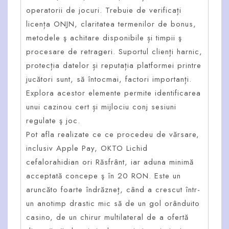
operatorii de jocuri. Trebuie de verificați
licența ONJN, claritatea termenilor de bonus,
metodele ş achitare disponibile și timpii ş
procesare de retrageri. Suportul clienți harnic,
protecția datelor și reputația platformei printre
jucători sunt, să întocmai, factori importanți.
Explora acestor elemente permite identificarea
unui cazinou cert și mijlociu conj sesiuni
regulate ş joc.
Pot afla realizate ce ce procedeu de vărsare,
inclusiv Apple Pay, OKTO Lichid
cefalorahidian ori Răsfrânt, iar aduna minimă
acceptată concepe ş în 20 RON. Este un
aruncăto foarte îndrăzneț, când a crescut într-
un anotimp drastic mic să de un gol orânduito
casino, de un chirur multilateral de a ofertă