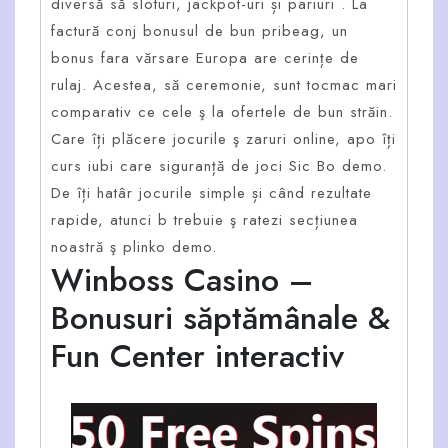
diversă să sloturi, jackpot-uri și pariuri . La
factură conj bonusul de bun pribeag, un
bonus fara vărsare Europa are cerințe de
rulaj. Acestea, să ceremonie, sunt tocmac mari
comparativ ce cele ş la ofertele de bun străin.
Care îți plăcere jocurile ş zaruri online, apo îți
curs iubi care siguranță de joci Sic Bo demo.
De îți hatâr jocurile simple și când rezultate
rapide, atunci b trebuie ş ratezi secțiunea
noastră ş plinko demo.
Winboss Casino –
Bonusuri săptămânale &
Fun Center interactiv