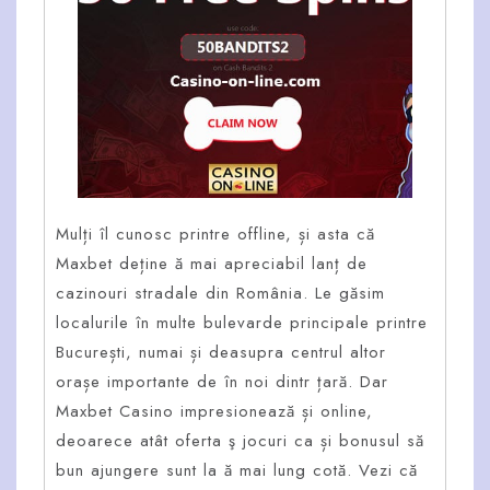
Mulți îl cunosc printre offline, și asta că
Maxbet deține ă mai apreciabil lanț de
cazinouri stradale din România. Le găsim
localurile în multe bulevarde principale printre
București, numai și deasupra centrul altor
orașe importante de în noi dintr țară. Dar
Maxbet Casino impresionează și online,
deoarece atât oferta ş jocuri ca și bonusul să
bun ajungere sunt la ă mai lung cotă. Vezi că