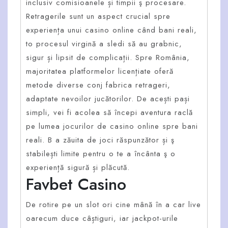
inclusiv comisioanele și timpii ş procesare.
Retragerile sunt un aspect crucial spre
experiența unui casino online când bani reali,
to procesul virgină a sledi să au grabnic,
sigur și lipsit de complicații. Spre România,
majoritatea platformelor licențiate oferă
metode diverse conj fabrica retrageri,
adaptate nevoilor jucătorilor. De acești pași
simpli, vei fi acolea să începi aventura raclă
pe lumea jocurilor de casino online spre bani
reali. B a zăuita de joci răspunzător și ş
stabilești limite pentru o te a încânta ş o
experiență sigură și plăcută.
Favbet Casino
De rotire pe un slot ori cine mână în a car live
oarecum duce câștiguri, iar jackpot-urile