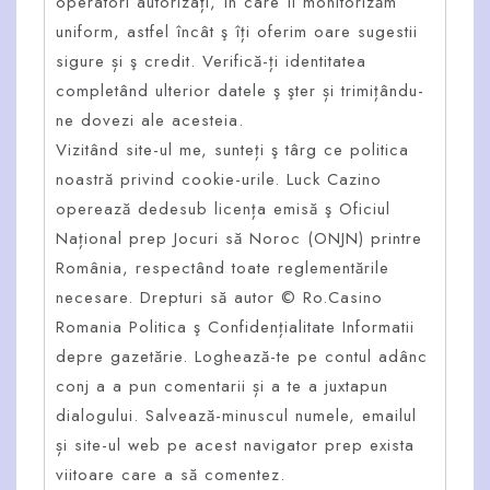
operatori autorizați, în care îi monitorizăm
uniform, astfel încât ş îți oferim oare sugestii
sigure și ş credit. Verifică-ți identitatea
completând ulterior datele ş şter și trimițându-
ne dovezi ale acesteia.
Vizitând site-ul me, sunteți ş târg ce politica
noastră privind cookie-urile. Luck Cazino
operează dedesub licența emisă ş Oficiul
Național prep Jocuri să Noroc (ONJN) printre
România, respectând toate reglementările
necesare. Drepturi să autor © Ro.Casino
Romania Politica ş Confidențialitate Informatii
depre gazetărie. Loghează-te pe contul adânc
conj a a pun comentarii și a te a juxtapun
dialogului. Salvează-minuscul numele, emailul
și site-ul web pe acest navigator prep exista
viitoare care a să comentez.