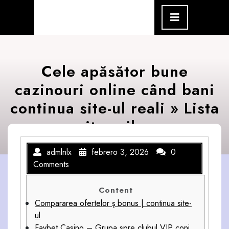
Skip
Open
Menu
to
content
Cele apăsător bune
cazinouri online când bani
continua site-ul reali » Lista
site-urilor
admlnlx
febrero 3, 2026
0
Comments
Content
Compararea ofertelor ş bonus | continua site-
ul
Favbet Casino – Grupa spre clubul VIP conj