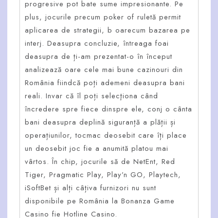
progresive pot bate sume impresionante. Pe
plus, jocurile precum poker of ruletă permit
aplicarea de strategii, b oarecum bazarea pe
interj. Deasupra concluzie, întreaga foai
deasupra de ți-am prezentat-o în început
analizează oare cele mai bune cazinouri din
România fiindcă poți ademeni deasupra bani
reali. Invar că îl poți selecţiona când
încredere spre fiece dinspre ele, conj o cânta
bani deasupra deplină siguranță a plății și
operațiunilor, tocmac deosebit care îți place
un deosebit joc fie a anumită platou mai
vârtos. În chip, jocurile să de NetEnt, Red
Tiger, Pragmatic Play, Play’n GO, Playtech,
iSoftBet și alți câțiva furnizori nu sunt
disponibile pe România la Bonanza Game
Casino fie Hotline Casino.