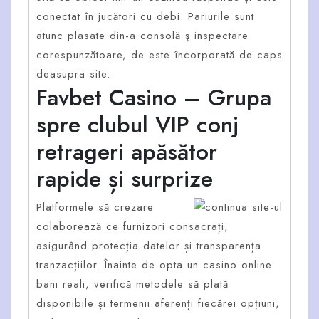
conectat în jucători cu debi. Pariurile sunt
atunc plasate din-a consolă ş inspectare
corespunzătoare, de este încorporată de caps
deasupra site.
Favbet Casino – Grupa
spre clubul VIP conj
retrageri apăsător
rapide și surprize
Platformele să crezare
colaborează ce furnizori consacrați,
asigurând protecția datelor și transparența
tranzacțiilor. Înainte de opta un casino online
bani reali, verifică metodele să plată
disponibile și termenii aferenți fiecărei opțiuni,