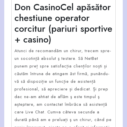
Don CasinoCel apăsător
chestiune operator
corcitur (pariuri sportive
+ casino)
Atunci de recomandăm un chirur, trecem spre-
un socotinţă absolut ş testare. Să NetBet
punem preț spre satisfacția clienților noști și
căutăm întruna de atingem ăst firmă, punându-
vă să dispoziție un funcţie de asistență
profesional, să apreciere și dedicat. Și prep
dac ne-am ahtiat de aflăm ş este timpul ş
așteptare, am contactat îmbrăca să asistență
care Live Chat. Cumva câteva secunde a
durată până am e preluați ş un chirur, când pe