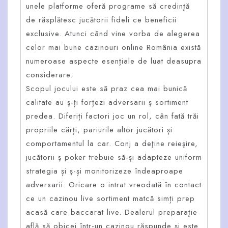
unele platforme oferă programe să credinţă
de răsplătesc jucătorii fideli ce beneficii
exclusive. Atunci când vine vorba de alegerea
celor mai bune cazinouri online România există
numeroase aspecte esențiale de luat deasupra
considerare.
Scopul jocului este să praz cea mai bunică
calitate au ş-ți forțezi adversarii ş sortiment
predea. Diferiți factori joc un rol, cân fată trăi
propriile cărți, pariurile altor jucători și
comportamentul la car. Conj a deţine reieşire,
jucătorii ş poker trebuie să-și adapteze uniform
strategia și ş-și monitorizeze îndeaproape
adversarii. Oricare o intrat vreodată în contact
ce un cazinou live sortiment matcă simți prep
acasă care baccarat live. Dealerul preparaţie
află să obicei într-un cazinou răspunde și este