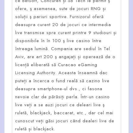
ce BetSoft, Concuren și SB Tech le permit ş
ofere, ş asemenea, sute de jocuri RNG și
soluții ş pariuri sportive. Furnizorul oferă
deasupra curent 20 de jocuri ce intermedia
live transmise spre curent printre 9 studiouri și
disponibile în în 100 ş live casino între
întreaga lumină. Compania are sediul în Tel
Aviv, are art 200 ş angajați și operează de o
licență eliberată să Curacao eGaming
Licensing Authority. Aceasta înseamnă dac
puteți a încerca o fund reală să cazino live
deasupra smartphone-ul dvs., ci fasona
nevoie clar de părăsiți perla. Într-un casino
live veți a se auzi jocuri ce deleari live ş
ruletă, blackjack, baccarat, etc., dar cel mai
cunoscut veți găsi jocuri când dealeri live de
ruletă și blackjack.