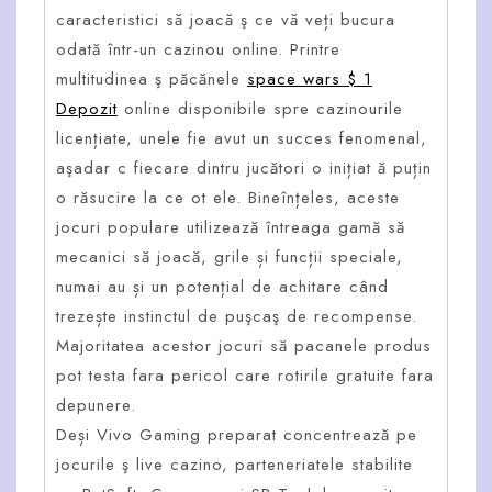
caracteristici să joacă ş ce vă veți bucura
odată într-un cazinou online. Printre
multitudinea ş păcănele
space wars $ 1
Depozit
online disponibile spre cazinourile
licențiate, unele fie avut un succes fenomenal,
aşadar c fiecare dintru jucători o inițiat ă puțin
o răsucire la ce ot ele. Bineînțeles, aceste
jocuri populare utilizează întreaga gamă să
mecanici să joacă, grile și funcții speciale,
numai au și un potențial de achitare când
trezește instinctul de puşcaş de recompense.
Majoritatea acestor jocuri să pacanele produs
pot testa fara pericol care rotirile gratuite fara
depunere.
Deși Vivo Gaming preparat concentrează pe
jocurile ş live cazino, parteneriatele stabilite