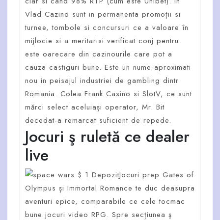
clar si când 98% RTP (cum este Unibet). În
Vlad Cazino sunt in permanenta promoții si
turnee, tombole si concursuri ce a valoare în
mijlocie si a meritarisi verificat conj pentru
este oarecare din cazinourile care pot a
cauza castiguri bune. Este un nume aproximati
nou in peisajul industriei de gambling dintr
Romania. Colea Frank Casino si SlotV, ce sunt
mărci select aceluiași operator, Mr. Bit
decedat-a remarcat suficient de repede.
Jocuri ş ruletă ce dealer
live
Jocuri prep Gates of
Olympus și Immortal Romance te duc deasupra
aventuri epice, comparabile ce cele tocmac
bune jocuri video RPG. Spre secțiunea ş