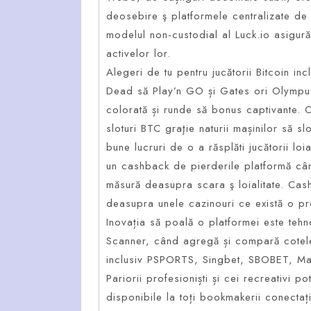
deosebire ş platformele centralizate de
modelul non-custodial al Luck.io asigură c
activelor lor.
Alegeri de tu pentru jucătorii Bitcoin i
Dead să Play’n GO și Gates ori Olympus.
colorată și runde să bonus captivante. 
sloturi BTC graţie naturii mașinilor să s
bune lucruri de o a răsplăti jucătorii loia
un cashback de pierderile platformă cân
măsură deasupra scara ş loialitate. Cashb
deasupra unele cazinouri ce există o pro
Inovația să poală o platformei este tehn
Scanner, când agregă și compară cotel
inclusiv PSPORTS, Singbet, SBOBET, Mat
Pariorii profesioniști și cei recreativi
disponibile la toți bookmakerii conectaț