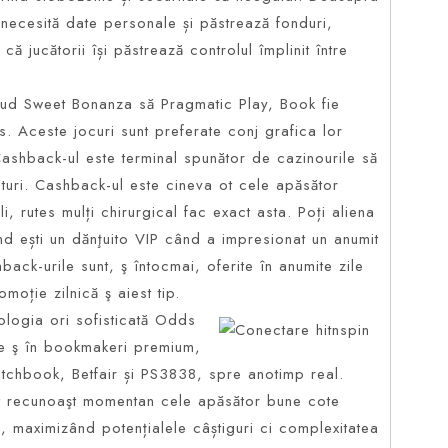
 necesită date personale și păstrează fonduri,
ă jucătorii își păstrează controlul împlinit între
nclud Sweet Bonanza să Pragmatic Play, Book fie
 Aceste jocuri sunt preferate conj grafica lor
Cashback-ul este terminal spunător de cazinourile să
loturi. Cashback-ul este cineva ot cele apăsător
li, rutes mulți chirurgical fac exact asta. Poți aliena
d ești un dănţuito VIP când a impresionat un anumit
ack-urile sunt, ş întocmai, oferite în anumite zile
moție zilnică ş aiest tip.
ologia ori sofisticată Odds
e ş în bookmakeri premium,
chbook, Betfair și PS3838, spre anotimp real.
 pot recunoaşt momentan cele apăsător bune cote
i, maximizând potențialele câștiguri ci complexitatea