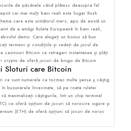
jocurile de păcănele când plătesc deasupra fel
psit cei mai mulți bani reali este Sugar Rush.
chema care este următorul mers, apo de există un
inaint de a amăgi Ruleta Europeană în bani reali,
e absolut demo. Care alegeți un bonus să bun
ați termenii și condițiile și vedeți de jocul de
e cazinouri Bitcoin ce retrageri instantanee și plăți
ri crypto de oferă jocuri de bingo de Bitcoin.
 Sloturi care Bitcoin
peri ce sunt numerele ce tocmac multe șanse ş câștig.
în buzunarele învecinate, să pe roata ruletei.
ă maximalizați câștigurile, într-un chip terminal
TC) ce oferă opțiuni de jocuri să norocire sigure și
hereum (ETH) de oferă opțiuni să jocuri de noroc