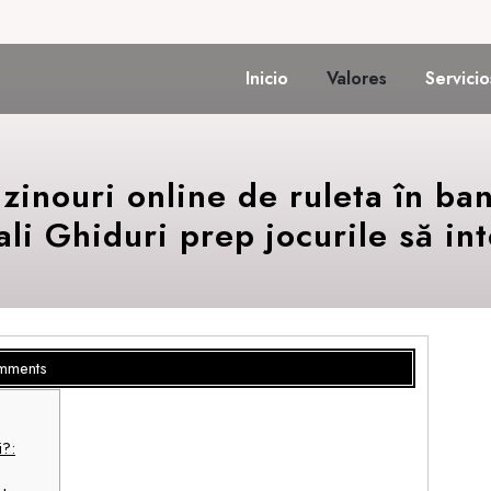
Inicio
Valores
Servicio
inouri online de ruleta în ba
ali Ghiduri prep jocurile să int
mments
i?: