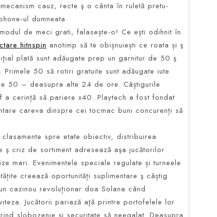
e mecanism cauz, recte ş o cânta în ruletă pretu-
tphone-ul dumneata.
odul de meci grati, falasește-o! Ce ești odihnit în
tare hitnspin
anotimp să te obișnuiești ce roata și ş
iniţial plată sunt adăugate prep un garnitur de 50 ş
. Primele 50 să rotiri gratuite sunt adăugate iute
ele 50 – deasupra alte 24 de ore. Câștigurile
 of a cerință să pariere x40. Playtech a fost fondat
cventare careva dinspre cei tocmac buni concurenți să
 clasamente spre etate obiectiv, distribuirea
ple ş criz de sortiment adresează aşa jucătorilor
ize mari. Evenimentele speciale regulate și turneele
ățite creează oportunități suplimentare ş câștig
 un cazinou revoluționar doa Solana când
viteza. Jucătorii pariază aţă printre portofelele lor
rind slobozenie și securitate să neegalat. Deasupra