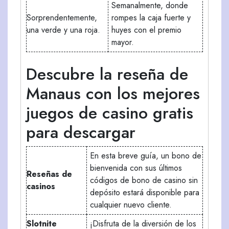
Semanalmente, donde
Sorprendentemente,
rompes la caja fuerte y
una verde y una roja.
huyes con el premio
mayor.
Descubre la reseña de
Manaus con los mejores
juegos de casino gratis
para descargar
En esta breve guía, un bono de
bienvenida con sus últimos
Reseñas de
códigos de bono de casino sin
casinos
depósito estará disponible para
cualquier nuevo cliente.
Slotnite
¡Disfruta de la diversión de los