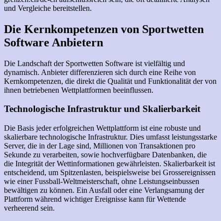
und Vergleiche bereitstellen.
Die Kernkompetenzen von Sportwetten
Software Anbietern
Die Landschaft der Sportwetten Software ist vielfältig und
dynamisch. Anbieter differenzieren sich durch eine Reihe von
Kernkompetenzen, die direkt die Qualität und Funktionalität der von
ihnen betriebenen Wettplattformen beeinflussen.
Technologische Infrastruktur und Skalierbarkeit
Die Basis jeder erfolgreichen Wettplattform ist eine robuste und
skalierbare technologische Infrastruktur. Dies umfasst leistungsstarke
Server, die in der Lage sind, Millionen von Transaktionen pro
Sekunde zu verarbeiten, sowie hochverfügbare Datenbanken, die
die Integrität der Wettinformationen gewährleisten. Skalierbarkeit ist
entscheidend, um Spitzenlasten, beispielsweise bei Grossereignissen
wie einer Fussball-Weltmeisterschaft, ohne Leistungseinbussen
bewältigen zu können. Ein Ausfall oder eine Verlangsamung der
Plattform während wichtiger Ereignisse kann für Wettende
verheerend sein.