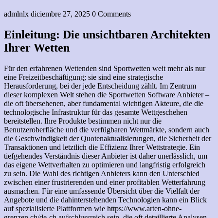
admlnlx
diciembre 27, 2025
0 Comments
Einleitung: Die unsichtbaren Architekten
Ihrer Wetten
Für den erfahrenen Wettenden sind Sportwetten weit mehr als nur
eine Freizeitbeschäftigung; sie sind eine strategische
Herausforderung, bei der jede Entscheidung zählt. Im Zentrum
dieser komplexen Welt stehen die Sportwetten Software Anbieter –
die oft übersehenen, aber fundamental wichtigen Akteure, die die
technologische Infrastruktur für das gesamte Wettgeschehen
bereitstellen. Ihre Produkte bestimmen nicht nur die
Benutzeroberfläche und die verfügbaren Wettmärkte, sondern auch
die Geschwindigkeit der Quotenaktualisierungen, die Sicherheit der
Transaktionen und letztlich die Effizienz Ihrer Wettstrategie. Ein
tiefgehendes Verständnis dieser Anbieter ist daher unerlässlich, um
das eigene Wettverhalten zu optimieren und langfristig erfolgreich
zu sein. Die Wahl des richtigen Anbieters kann den Unterschied
zwischen einer frustrierenden und einer profitablen Wetterfahrung
ausmachen. Für eine umfassende Übersicht über die Vielfalt der
Angebote und die dahinterstehenden Technologien kann ein Blick
auf spezialisierte Plattformen wie https://www.arten-ohne-
grenzen.ch/de-ch aufschlussreich sein, die oft detaillierte Analysen