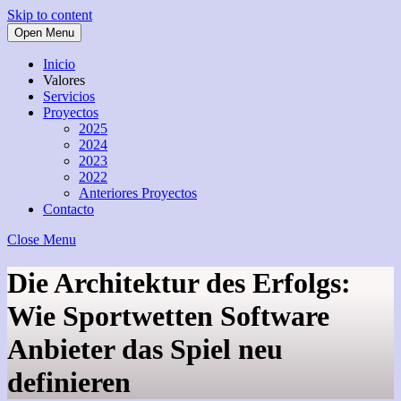
Skip to content
Open Menu
Inicio
Valores
Servicios
Proyectos
2025
2024
2023
2022
Anteriores Proyectos
Contacto
Close Menu
Die Architektur des Erfolgs:
Wie Sportwetten Software
Anbieter das Spiel neu
definieren