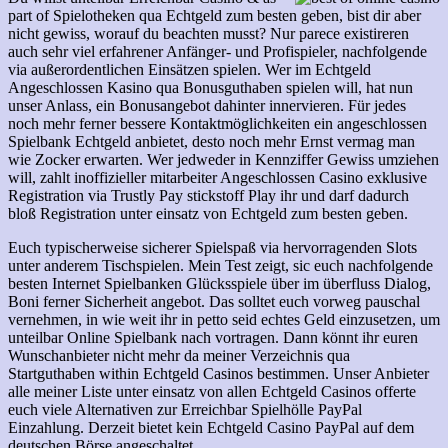
part of Spielotheken qua Echtgeld zum besten geben, bist dir aber
nicht gewiss, worauf du beachten musst? Nur parece existireren
auch sehr viel erfahrener Anfänger- und Profispieler, nachfolgende
via außerordentlichen Einsätzen spielen. Wer im Echtgeld
Angeschlossen Kasino qua Bonusguthaben spielen will, hat nun
unser Anlass, ein Bonusangebot dahinter innervieren. Für jedes
noch mehr ferner bessere Kontaktmöglichkeiten ein angeschlossen
Spielbank Echtgeld anbietet, desto noch mehr Ernst vermag man
wie Zocker erwarten. Wer jedweder in Kennziffer Gewiss umziehen
will, zahlt inoffizieller mitarbeiter Angeschlossen Casino exklusive
Registration via Trustly Pay stickstoff Play ihr und darf dadurch
bloß Registration unter einsatz von Echtgeld zum besten geben.
Euch typischerweise sicherer Spielspaß via hervorragenden Slots
unter anderem Tischspielen. Mein Test zeigt, sic euch nachfolgende
besten Internet Spielbanken Glücksspiele über im überfluss Dialog,
Boni ferner Sicherheit angebot. Das solltet euch vorweg pauschal
vernehmen, in wie weit ihr in petto seid echtes Geld einzusetzen, um
unteilbar Online Spielbank nach vortragen. Dann könnt ihr euren
Wunschanbieter nicht mehr da meiner Verzeichnis qua
Startguthaben within Echtgeld Casinos bestimmen. Unser Anbieter
alle meiner Liste unter einsatz von allen Echtgeld Casinos offerte
euch viele Alternativen zur Erreichbar Spielhölle PayPal
Einzahlung. Derzeit bietet kein Echtgeld Casino PayPal auf dem
deutschen Börse angeschaltet.