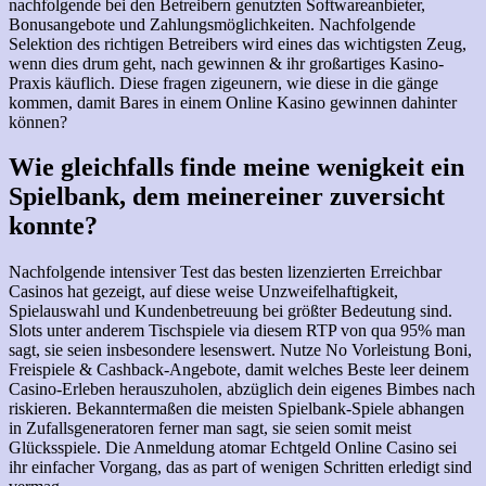
nachfolgende bei den Betreibern genutzten Softwareanbieter,
Bonusangebote und Zahlungsmöglichkeiten. Nachfolgende
Selektion des richtigen Betreibers wird eines das wichtigsten Zeug,
wenn dies drum geht, nach gewinnen & ihr großartiges Kasino-
Praxis käuflich. Diese fragen zigeunern, wie diese in die gänge
kommen, damit Bares in einem Online Kasino gewinnen dahinter
können?
Wie gleichfalls finde meine wenigkeit ein
Spielbank, dem meinereiner zuversicht
konnte?
Nachfolgende intensiver Test das besten lizenzierten Erreichbar
Casinos hat gezeigt, auf diese weise Unzweifelhaftigkeit,
Spielauswahl und Kundenbetreuung bei größter Bedeutung sind.
Slots unter anderem Tischspiele via diesem RTP von qua 95% man
sagt, sie seien insbesondere lesenswert​. Nutze No Vorleistung Boni,
Freispiele & Cashback-Angebote, damit welches Beste leer deinem
Casino-Erleben herauszuholen, abzüglich dein eigenes Bimbes nach
riskieren. Bekanntermaßen die meisten Spielbank-Spiele abhangen
in Zufallsgeneratoren ferner man sagt, sie seien somit meist
Glücksspiele. Die Anmeldung atomar Echtgeld Online Casino sei
ihr einfacher Vorgang, das as part of wenigen Schritten erledigt sind