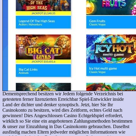
Dementsprechend besitzen wir Jedem folgende Verzeichnis bei
getesteten ferner lizenzierten Erreichbar Spiel-Entwickler inside
Land der dichter und denker synoptisch. Jetzt, hier Sie Ihr
Casinokonto zu besitzen, wird dies Zeitform, echtes Geld nach
gewinnen! Dies Angeschlossen Casino Echtgeldspiel erfordert,
wirklich so Sie eine ein angebotenen Zahlungsmethoden bestimmen
& unser zur Einzahlung in Das Casinokonto gebrauchen. Daselbst
ausfindig machen Eltern jedweder möglichen Informationen wie