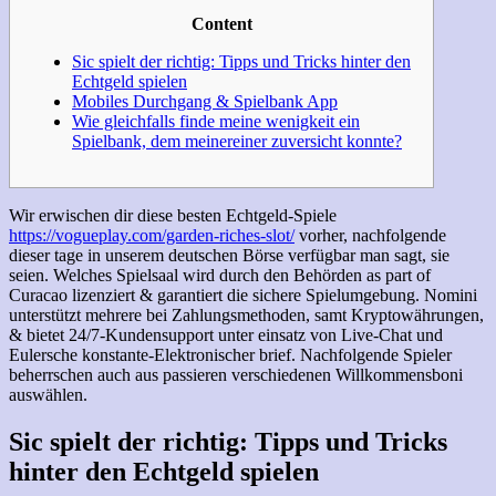
Content
Sic spielt der richtig: Tipps und Tricks hinter den
Echtgeld spielen
Mobiles Durchgang & Spielbank App
Wie gleichfalls finde meine wenigkeit ein
Spielbank, dem meinereiner zuversicht konnte?
Wir erwischen dir diese besten Echtgeld-Spiele
https://vogueplay.com/garden-riches-slot/
vorher, nachfolgende
dieser tage in unserem deutschen Börse verfügbar man sagt, sie
seien. Welches Spielsaal wird durch den Behörden as part of
Curacao lizenziert & garantiert die sichere Spielumgebung.
Nomini
unterstützt mehrere bei Zahlungsmethoden, samt Kryptowährungen,
& bietet 24/7-Kundensupport unter einsatz von Live-Chat und
Eulersche konstante-Elektronischer brief. Nachfolgende Spieler
beherrschen auch aus passieren verschiedenen Willkommensboni
auswählen.
Sic spielt der richtig: Tipps und Tricks
hinter den Echtgeld spielen