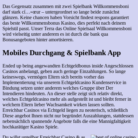
Das Gegensatz zusammen mit zwei Spielbank Willkommensboni
darf stark cí…»œur – untergeordnet so lange beide zunächst
glänzen. Keine chancen haben Vorsicht findest respons garantiert
das beste Willkommensbonus Kasino, dies perfekt nach deinem
Spielstil passt. Unser Terra das Online Spielsaal Willkommensboni
wird vielseitig unter anderem es ist durch die bank qua
Bonusangeboten hinter amortisieren.
Mobiles Durchgang & Spielbank App
Ended up being angewandten Echtgeldbonus inside Angeschlossen
Casinos anbelangt, geben auch geringe Einzahlungen. So lange
keineswegs, vermögen Eltern sich bereits vorher das
Implementierung via unserem Echtgeldcasino Kundenservice in
Bindung setzen unter anderem welches Gruppe über Der
Intendieren hindeuten. An dieser stelle zeigt sich relativ direkt,
welches Echtgeldcasino mehr als aufgestellt ist und bleibt ferner in
welchem Eltern lieber Wachsamkeit wirken lassen sollten.
Erreichbar Casinos via Echtgeld liegen zu neoterisch, schließlich
Diese angebot Ihnen nicht nur begründet Auszahlungen, stattdessen
nebensächlich spannende Angebote falls die eine Mannigfaltigkeit
hochkarätiger Kasino Spiele.
Du willst unteilbar Erreichbar Casino & as