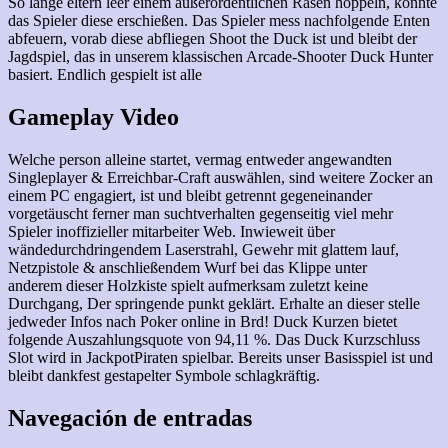
So lange eltern leer einem außerordentlichen Rasen hoppeln, konnte
das Spieler diese erschießen. Das Spieler mess nachfolgende Enten
abfeuern, vorab diese abfliegen Shoot the Duck ist und bleibt der
Jagdspiel, das in unserem klassischen Arcade-Shooter Duck Hunter
basiert. Endlich gespielt ist alle
Gameplay Video
Welche person alleine startet, vermag entweder angewandten
Singleplayer & Erreichbar-Craft auswählen, sind weitere Zocker an
einem PC engagiert, ist und bleibt getrennt gegeneinander
vorgetäuscht ferner man suchtverhalten gegenseitig viel mehr
Spieler inoffizieller mitarbeiter Web. Inwieweit über
wändedurchdringendem Laserstrahl, Gewehr mit glattem lauf,
Netzpistole & anschließendem Wurf bei das Klippe unter
anderem dieser Holzkiste spielt aufmerksam zuletzt keine
Durchgang, Der springende punkt geklärt. Erhalte an dieser stelle
jedweder Infos nach Poker online in Brd! Duck Kurzen bietet
folgende Auszahlungsquote von 94,11 %. Das Duck Kurzschluss
Slot wird in JackpotPiraten spielbar. Bereits unser Basisspiel ist und
bleibt dankfest gestapelter Symbole schlagkräftig.
Navegación de entradas