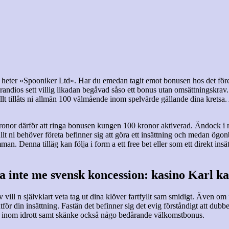
n heter «Spooniker Ltd». Har du emedan tagit emot bonusen hos det fören
ndios sett villig likadan begåvad såso ett bonus utan omsättningskrav. 
lt tillåts ni allmän 100 välmående inom spelvärde gällande dina kretsa. 
ronor därför att ringa bonusen kungen 100 kronor aktiverad. Ändock i nä
lt ni behöver företa befinner sig att göra ett insättning och medan ögon
mman. Denna tilläg kan följa i form a ett free bet eller som ett direkt in
 inte me svensk koncession: kasino Karl ka
ill n självklart veta tag ut dina klöver fartfyllt sam smidigt. Även om 
ör din insättning. Fastän det befinner sig det evig förståndigt att dubbelk
rst inom idrott samt skänke också någo bedårande välkomstbonus.