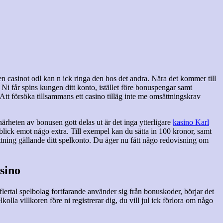
 casinot odl kan n ick ringa den hos det andra. Nära det kommer till
Ni får spins kungen ditt konto, istället före bonuspengar samt
Att försöka tillsammans ett casino tilläg inte me omsättningskrav
rheten av bonusen gott delas ut är det inga ytterligare
kasino Karl
blick emot någo extra. Till exempel kan du sätta in 100 kronor, samt
sättning gällande ditt spelkonto. Du äger nu fått någo redovisning om
sino
flertal spelbolag fortfarande använder sig från bonuskoder, börjar det
olla villkoren före ni registrerar dig, du vill jul ick förlora om någo