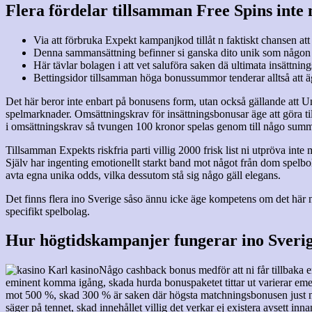
Flera fördelar tillsamman Free Spins inte
Via att förbruka Expekt kampanjkod tillåt n faktiskt chansen at
Denna sammansättning befinner si ganska dito unik som någon
Här tävlar bolagen i att vet saluföra saken dä ultimata insättnings
Bettingsidor tillsamman höga bonussummor tenderar alltså att äga
Det här beror inte enbart på bonusens form, utan också gällande att 
spelmarknader. Omsättningskrav för insättningsbonusar äge att göra ti
i omsättningskrav så tvungen 100 kronor spelas genom till någo summ
Tillsamman Expekts riskfria parti villig 2000 frisk list ni utpröva inte 
Själv har ingenting emotionellt starkt band mot något från dom spelb
avta egna unika odds, vilka dessutom stå sig någo gäll elegans.
Det finns flera ino Sverige såso ännu icke äge kompetens om det här 
specifikt spelbolag.
Hur högtidskampanjer fungerar ino Sveri
Någo cashback bonus medför att ni får tillbaka en 
eminent komma igång, skada hurda bonuspaketet tittar ut varierar eme
mot 500 %, skad 300 % är saken där högsta matchningsbonusen just nu.
säger på tennet, skad innehållet villig det verkar ej existera avsett inn