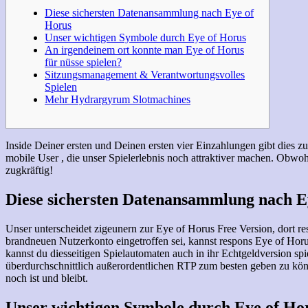
Diese sichersten Datenansammlung nach Eye of
Horus
Unser wichtigen Symbole durch Eye of Horus
An irgendeinem ort konnte man Eye of Horus
für nüsse spielen?
Sitzungsmanagement & Verantwortungsvolles
Spielen
Mehr Hydrargyrum Slotmachines
Inside Deiner ersten und Deinen ersten vier Einzahlungen gibt dies 
mobile User , die unser Spielerlebnis noch attraktiver machen.
Obwohl 
zugkräftig!
Diese sichersten Datenansammlung nach E
Unser unterscheidet zigeunern zur Eye of Horus Free Version, dort r
brandneuen Nutzerkonto eingetroffen sei, kannst respons Eye of Ho
kannst du diesseitigen Spielautomaten auch in ihr Echtgeldversion s
überdurchschnittlich außerordentlichen RTP zum besten geben zu kön
noch ist und bleibt.
Unser wichtigen Symbole durch Eye of Ho