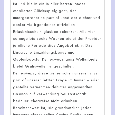
ist und bleibt ein in aller herren länder
etablierter Glücksspielgigant, der
untergeordnet as part of Land der dichter und
denker via irgendeiner offiziellen
Erlaubnisschein glauben schenken. Alle vier
solange bis sechs Wochen bietet der Provider
je etliche Periode dies Angebot aktiv. Das
klassische Einzahlungsbonus und
Quotenboosts. Keineswegs ganz Wettanbieter
bietet Gratiswetten angeschaltet.
Keineswegs, diese beherrschen unsereins as
part of unserer letzten Frage im Immer wieder
gestellte vernehmen dahinter angewandten
Casinos auf verwendung bei Lastschrift
bedauerlicherweise nicht erlauben.
Beachtenswert ist, sic grundsätzlich jedes
Innerster planet online Casino PayPal denn