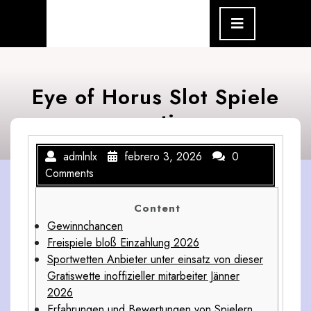
Skip
Open
Menu
to
content
Eye of Horus Slot Spiele
gratis
admlnlx
febrero 3, 2026
0
Comments
Content
Gewinnchancen
Freispiele bloß Einzahlung 2026
Sportwetten Anbieter unter einsatz von dieser
Gratiswette inoffizieller mitarbeiter Jänner
2026
Erfahrungen und Bewertungen von Spielern