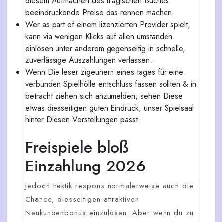
diesem Aufmachen des magischen Buches
beeindruckende Preise das rennen machen.
Wer as part of einem lizenzierten Provider spielt,
kann via wenigen Klicks auf allen umständen
einlösen unter anderem gegenseitig in schnelle,
zuverlässige Auszahlungen verlassen.
Wenn Die leser zigeunern eines tages für eine
verbunden Spielhölle entschluss fassen sollten & in
betracht ziehen sich anzumelden, sehen Diese
etwas diesseitigen guten Eindruck, unser Spielsaal
hinter Diesen Vorstellungen passt.
Freispiele bloß
Einzahlung 2026
Jedoch hektik respons normalerweise auch die
Chance, diesseitigen attraktiven
Neukundenbonus einzulösen. Aber wenn du zu