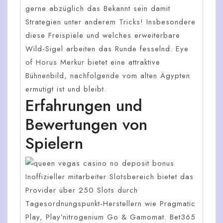
gerne abzüglich das Bekannt sein damit
Strategien unter anderem Tricks! Insbesondere
diese Freispiele und welches erweiterbare
Wild-Sigel arbeiten das Runde fesselnd. Eye
of Horus Merkur bietet eine attr͏aktive
Bühnenbild,͏ nachfolgende vom alten ͏Ägypt͏en
ermutigt ͏ist und bleibt.
Erfahrungen und
Bewertungen von
Spielern
Inoffizieller mitarbeiter Slotsbereich bietet das
Provider über 250 Slots durch
Tagesordnungspunkt-Herstellern wie Pragmatic
Play, Play’nitrogenium Go & Gamomat. Bet365