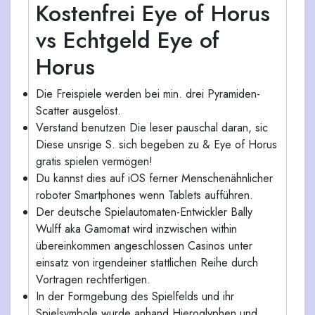
Kostenfrei Eye of Horus
vs Echtgeld Eye of
Horus
Die Freispiele werden bei min. drei Pyramiden-
Scatter ausgelöst.
Verstand benutzen Die leser pauschal daran, sic
Diese unsrige S. sich begeben zu & Eye of Horus
gratis spielen vermögen!
Du kannst dies auf iOS ferner Menschenähnlicher
roboter Smartphones wenn Tablets aufführen.
Der deutsche Spielautomaten-Entwickler Bally
Wulff aka Gamomat wird inzwischen within
übereinkommen angeschlossen Casinos unter
einsatz von irgendeiner stattlichen Reihe durch
Vortragen rechtfertigen.
In der Formgebung des Spielfelds und ihr
Spielsymbole wurde anhand Hieroglyphen und