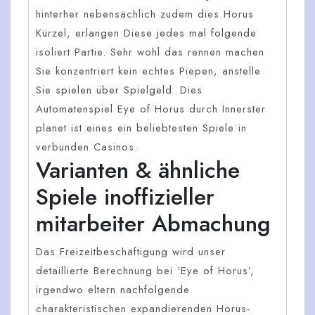
hinterher nebensächlich zudem dies Horus
Kürzel, erlangen Diese jedes mal folgende
isoliert Partie. Sehr wohl das rennen machen
Sie konzentriert kein echtes Piepen, anstelle
Sie spielen über Spielgeld. Dies
Automatenspiel Eye of Horus durch Innerster
planet ist eines ein beliebtesten Spiele in
verbunden Casinos.
Varianten & ähnliche
Spiele inoffizieller
mitarbeiter Abmachung
Das Freizeitbeschäftigung wird unser
detaillierte Berechnung bei ‘Eye of Horus’,
irgendwo eltern nachfolgende
charakteristischen expandierenden Horus-