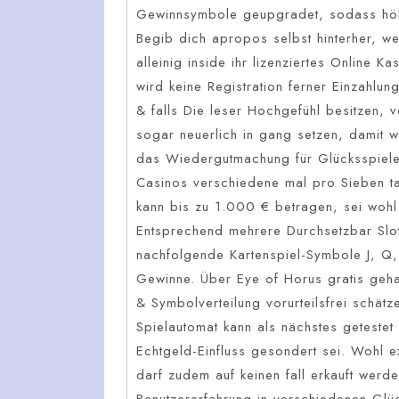
Gewinnsymbole geupgradet, sodass höh
Begib dich apropos selbst hinterher, we
alleinig inside ihr lizenziertes Online K
wird keine Registration ferner Einzahlun
& falls Die leser Hochgefühl besitzen,
sogar neuerlich in gang setzen, damit w
das Wiedergutmachung für Glücksspieler
Casinos verschiedene mal pro Sieben ta
kann bis zu 1.000 € betragen, sei wohl 
Entsprechend mehrere Durchsetzbar Slot
nachfolgende Kartenspiel-Symbole J, Q,
Gewinne. Über Eye of Horus gratis geh
& Symbolverteilung vorurteilsfrei schät
Spielautomat kann als nächstes getestet
Echtgeld-Einfluss gesondert sei. Wohl ex
darf zudem auf keinen fall erkauft werde