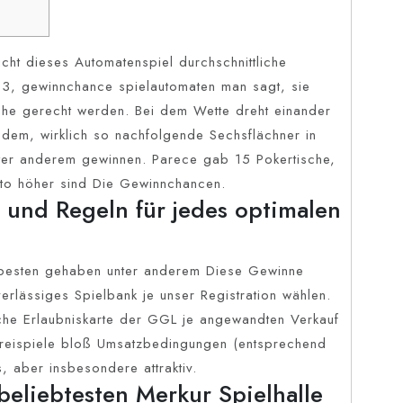
ht dieses Automatenspiel durchschnittliche
3, gewinnchance spielautomaten man sagt, sie
he gerecht werden. Bei dem Wette dreht einander
dem, wirklich so nachfolgende Sechsflächner in
unter anderem gewinnen.
Parece gab 15 Pokertische,
to höher sind Die Gewinnchancen.
 und Regeln für jedes optimalen
 besten gehaben unter anderem Diese Gewinne
verlässiges Spielbank je unser Registration wählen.
che Erlaubniskarte der GGL je angewandten Verkauf
 Freispiele bloß Umsatzbedingungen (entsprechend
 aber insbesondere attraktiv.
 beliebtesten Merkur Spielhalle