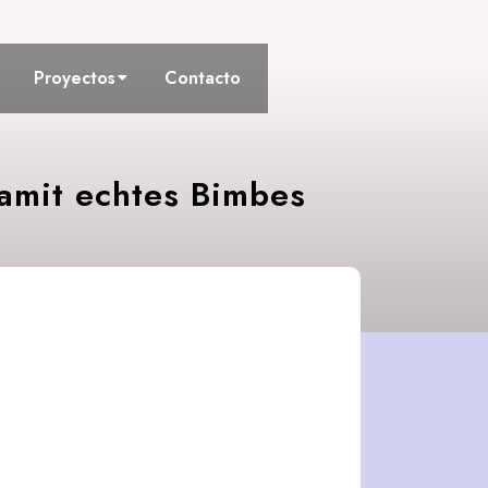
s
Proyectos
Contacto
damit echtes Bimbes