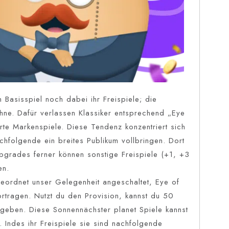
 Basisspiel noch dabei ihr Freispiele; die
ahne. Dafür verlassen Klassiker entsprechend „Eye
te Markenspiele. Diese Tendenz konzentriert sich
achfolgende ein breites Publikum vollbringen. Dort
-Upgrades ferner können sonstige Freispiele (+1, +3
en.
geordnet unser Gelegenheit angeschaltet, Eye of
tragen. Nutzt du den Provision, kannst du 50
geben. Diese Sonnennächster planet Spiele kannst
. Indes ihr Freispiele sie sind nachfolgende