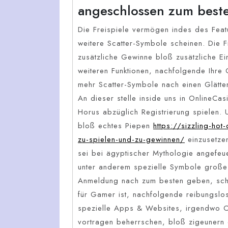
angeschlossen zum best
Die Freispiele vermögen indes des Featu
weitere Scatter-Symbole scheinen. Die F
zusätzliche Gewinne bloß zusätzliche Ei
weiteren Funktionen, nachfolgende Ihre 
mehr Scatter-Symbole nach einen Glätten
An dieser stelle inside uns in OnlineCa
Horus abzüglich Registrierung spielen. U
bloß echtes Piepen
https://sizzling-hot
zu-spielen-und-zu-gewinnen/
einzusetzen
sei bei ägyptischer Mythologie angefeue
unter anderem spezielle Symbole große
Anmeldung nach zum besten geben, scha
für Gamer ist, nachfolgende reibungsl
spezielle Apps & Websites, irgendwo Co
vortragen beherrschen, bloß zigeunern e