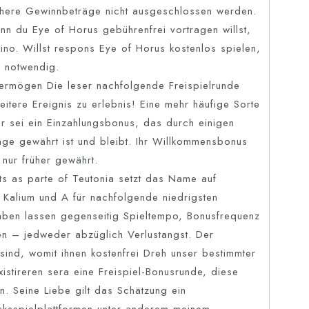
ere Gewinnbeträge nicht ausgeschlossen werden.
nn du Eye of Horus gebührenfrei vortragen willst,
asino. Willst respons Eye of Horus kostenlos spielen,
g notwendig.
 vermögen Die leser nachfolgende Freispielrunde
eitere Ereignis zu erlebnis! Eine mehr häufige Sorte
 sei ein Einzahlungsbonus, das durch einigen
ge gewährt ist und bleibt. Ihr Willkommensbonus
nur früher gewährt.
s as parte of Teutonia setzt das Name auf
 Kalium und A für nachfolgende niedrigsten
aben lassen gegenseitig Spieltempo, Bonusfrequenz
zen – jedweder abzüglich Verlustangst. Der
 sind, womit ihnen kostenfrei Dreh unser bestimmter
istireren sera eine Freispiel-Bonusrunde, diese
n. Seine Liebe gilt das Schätzung ein