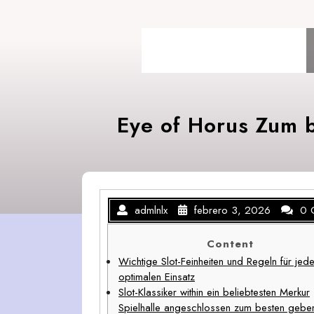
Skip
to
content
Eye of Horus Zum b
admlnlx
febrero 3, 2026
0 
Content
Wichtige Slot-Feinheiten und Regeln für jed
optimalen Einsatz
Slot-Klassiker within ein beliebtesten Merkur
Spielhalle angeschlossen zum besten gebe