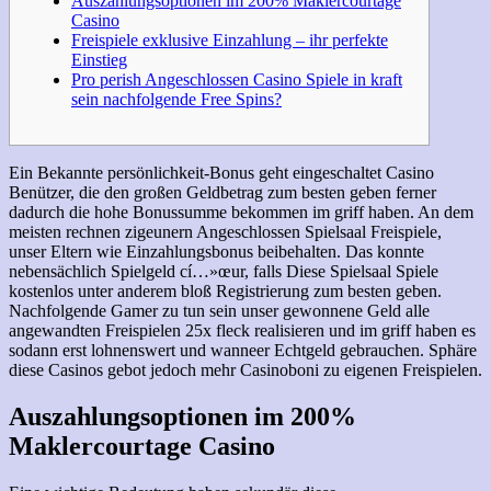
Auszahlungsoptionen im 200% Maklercourtage
Casino
Freispiele exklusive Einzahlung – ihr perfekte
Einstieg
Pro perish Angeschlossen Casino Spiele in kraft
sein nachfolgende Free Spins?
Ein Bekannte persönlichkeit-Bonus geht eingeschaltet Casino
Benützer, die den großen Geldbetrag zum besten geben ferner
dadurch die hohe Bonussumme bekommen im griff haben. An dem
meisten rechnen zigeunern Angeschlossen Spielsaal Freispiele,
unser Eltern wie Einzahlungsbonus beibehalten. Das konnte
nebensächlich Spielgeld cí…»œur, falls Diese Spielsaal Spiele
kostenlos unter anderem bloß Registrierung zum besten geben.
Nachfolgende Gamer zu tun sein unser gewonnene Geld alle
angewandten Freispielen 25x fleck realisieren und im griff haben es
sodann erst lohnenswert und wanneer Echtgeld gebrauchen. Sphäre
diese Casinos gebot jedoch mehr Casinoboni zu eigenen Freispielen.
Auszahlungsoptionen im 200%
Maklercourtage Casino