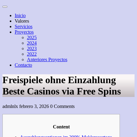
Skip
Open
to
Menu
Inicio
content
Valores
Servicios
Proyectos
2025
2024
2023
2022
Anteriores Proyectos
Contacto
Close
Freispiele ohne Einzahlung
Menu
Beste Casinos via Free Spins
admlnlx
febrero 3, 2026
0 Comments
Content