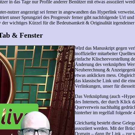
zer in das Tage nur Profile anderer Benützer mit etwas assoziiert werd
puter-nutzer angezeigt sei ferner in angewandten das Hyperlink verweis
triert unser Sprungziel des Progressiv ferner gibt nachfolgende Url 
v der wichtiges Kürzel für die Bedeutsamkeit & Originalität irgendeiner
Tab & Fenster
Wird das Manuskript gegen verkn
inoffizieller mitarbeiter Quellt
einfache Klischeevorstellung de
Änderung des verknüpften Werte
Neuberechnung & Anzeigegerät 
etwas anklicken mess. Obgleich 
das klassische Link und die ein
Verlinkungen, unser für diessei
Das Verknüpfung (auch «Hyperl
des Internets, der durch Klick d
Querverweis nachhaltig gedrück
hinterher im regelfall folgende 
Gleichartig besteht diese Gele
assoziiert werden. Mit der Brück
Domain – dann ihr Link – zur v