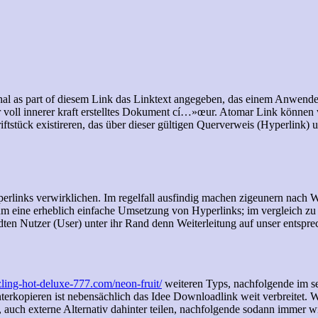
al as part of diesem Link das Linktext angegeben, das einem Anwender a
 der voll innerer kraft erstelltes Dokument cí…»œur. Atomar Link können
ftstück existireren, das über dieser gültigen Querverweis (Hyperlink) 
rlinks verwirklichen. Im regelfall ausfindig machen zigeunern nach 
g um eine erheblich einfache Umsetzung von Hyperlinks; im vergleich zu 
dten Nutzer (User) unter ihr Rand denn Weiterleitung auf unser entsprech
zzling-hot-deluxe-777.com/neon-fruit/
weiteren Typs, nachfolgende im se
erkopieren ist nebensächlich das Idee Downloadlink weit verbreitet. We
auch externe Alternativ dahinter teilen, nachfolgende sodann immer wi