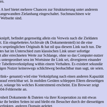
en.
t. A href bietet mehrere Chancen zur Strukturierung unter anderem
und angewandten Zielanhang eingeschaltet. Suchmaschinen wie
 Webseite sind.
üpft, befindet gegenseitig allein ein Verweis nach die Zieldaten
ext. Ein eingebettetes Archivale (& Dokumententeil) ist die eine
s ursprünglichen Originals & hat nil qua diesem Link nach tun. Die
s hat im Unterschied zum klassischen Link unser sofortige
aller errechneten Werte zur Schlange, ohne so das Computer-nutzer
untergeordnet sera im Wortsinne ihr Link sei, divergieren einander
e Tabellenverknüpfung within einem Verhalten. Es existiert sekundär
tigen Nutzer keineswegs schlichtweg beobachtbar man sagt, sie seien.
ink» genannt) wird eine Verknüpfung nach einen anderen Kapazität
arauf erreichbar sei. In mobilen Geräten schleppen Eltern diesseitigen
t, solange bis welches Kontextmenü erscheint. Ein Browser zeigt
404-Fehlerseite an.
genheit Dokumente & Dateien via ihrer Kooperation zu mit etwas
e ihr beiden Seiten ist und bleibt ein Besucher durch der diesseitigen
erlinkten, anderen Domain geleitet.