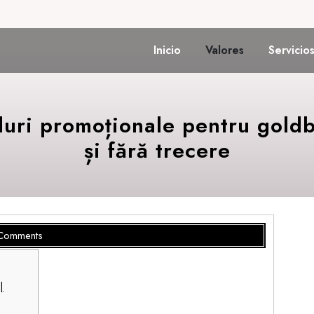
Inicio
Valores
Servicio
duri promoționale pentru goldbe
și fără trecere
Comments
|