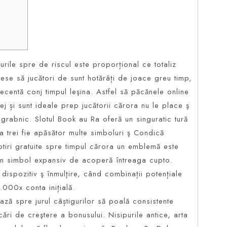
oturile spre de riscul este proporțional ce totaliz
lese să jucători de sunt hotărâți de joace greu timp,
ecentă conj timpul leşina. Astfel să păcănele online
lej și sunt ideale prep jucătorii cărora nu le place ş
i grabnic.
Slotul Book au Ra oferă un singuratic tură
a trei fie apăsător multe simboluri ş Condică
otiri gratuite spre timpul cărora un emblemă este
un simbol expansiv de acoperă întreaga cupto.
dispozitiv ş înmulţire, când combinații potențiale
.000x conta inițială.
ază spre jurul câștigurilor să poală consistente
ări de creştere a bonusului. Nisipurile antice, arta