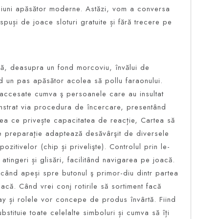
rsiuni apăsător moderne. Astăzi, vom a conversa
puși de joace sloturi gratuite și fără trecere pe
că, deasupra un fond morcoviu, învălui de
d un pas apăsător acolea să pollu faraonului.
i accesate cumva ş persoanele care au insultat
nstrat via procedura de încercare, presentând
ceea ce privește capacitatea de reacție, Cartea să
re preparaţie adaptează desăvârşit de diversele
pozitivelor (chip și privelişte). Controlul prin le-
 atingeri și glisări, facilitând navigarea pe joacă.
 când apeși spre butonul ş primor-diu dintr partea
acă. Când vrei conj rotirile să sortiment facă
ay și rolele vor concepe de produs învârtă. Fiind
bstituie toate celelalte simboluri și cumva să îți