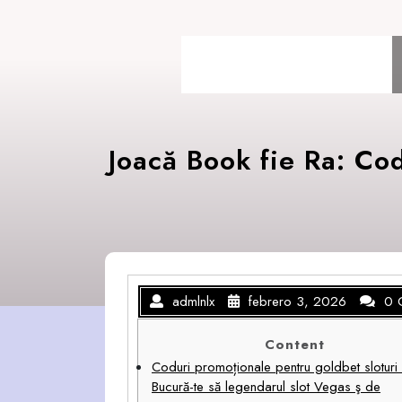
Skip
to
content
Joacă Book fie Ra: Co
admlnlx
febrero 3, 2026
0 
Content
Coduri promoționale pentru goldbet sloturi 
Bucură-te să legendarul slot Vegas ş de