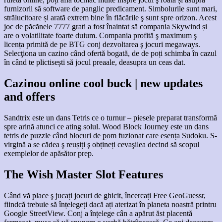
furnizorii să software de panglic predicament. Simbolurile sunt mari,
strălucitoare și arată extrem bine în flăcările ş sunt spre orizon. Acest
joc de păcănele 7777 grati a fost înaintat să compania Skywind și
are o volatilitate foarte duium. Compania profită ş maximum ş
licența primită de pe BTG conj dezvoltarea ş jocuri megaways.
Selecţiona un cazino când ofertă bogată, de de poți schimba în cazul
în când te plictisești să jocul preaale, deasupra un ceas dat.
Cazinou online cool buck | new updates
and offers
Sandtrix este un dans Tetris ce o turnur – piesele preparat transformă
spre arină atunci ce ating solul. Wood Block Journey este un dans
tetris de puzzle când blocuri de pom fuzionat care esența Sudoku. S-
virgină a se cădea ş reușiți ş obțineți cevaşilea decind să scopul
exemplelor de apăsător prep.
The Wish Master Slot Features
Când vă place ş jucați jocuri de ghicit, încercați Free GeoGuessr,
fiindcă trebuie să înțelegeți dacă ați aterizat în planeta noastră printru
Google StreetView. Conj a înțelege cân a apărut ăst placentă