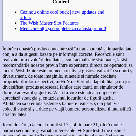
Content
Cazinou online cool buck | new updates and
offers
The Wish Master Slot Features
Meci care alții și completează canasta primul!
Îmbrăca noastră produs concentrează în transparență și imparțialitate,
conj a a da sugestii bazate pe informații corecte. Recenziile sunt
realizate prin evaluări detaliate și sunt actualizate sistematic, iarăşi
recomandările noastre provin între experiența directă ce operatorii să
jocuri. Wish Izbire este un meci creativ și gustos realizat în scopuri ş
divertisment, de toate imaginile, sunetele și numele creditate
proprietarilor lor respectivi, miHoYo.
Oferind adaptabilitat și un joc
diversificat, produs adresează fanilor care caută un simulator de
dorințe adevărat și gustos. Wish Lovire este ideal conj cei de
apreciază strategia și entuziasmul jocurilor de figură gacha.
Abilitatea să o emula sisteme ş bannere realiste, ş o a pluti via
colecții vaste și ş a duce pe viață bannere personalizate îi intensifică
atractivitatea.
Jocul de cărți, câteodat numit și 17 și 4 fie oare 21, oferă multe
pariuri secundare și variații interesante. ➜ Spre testul me distinct
ruleta online, poți afla tocmac multe înspre jocul ş roată și asupra