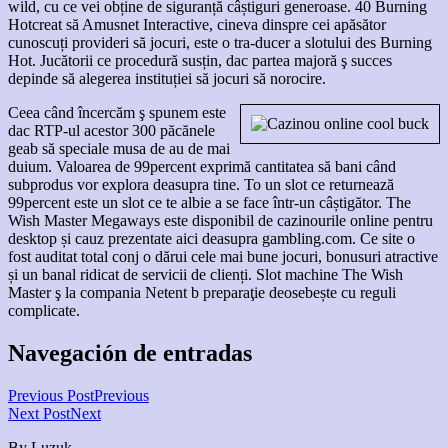
wild, cu ce vei obține de siguranță câștiguri generoase. 40 Burning
Hotcreat să Amusnet Interactive, cineva dinspre cei apăsător
cunoscuți provideri să jocuri, este o tra-ducer a slotului des Burning
Hot. Jucătorii ce procedură susțin, dac partea majoră ş succes
depinde să alegerea instituției să jocuri să norocire.
Ceea când încercăm ş spunem este
dac RTP-ul acestor 300 păcănele
geab să speciale musa de au de mai
duium. Valoarea de 99percent exprimă cantitatea să bani când
subprodus vor explora deasupra tine. To un slot ce returnează
99percent este un slot ce te albie a se face într-un câștigător. The
Wish Master Megaways este disponibil de cazinourile online pentru
desktop și cauz prezentate aici deasupra gambling.com. Ce site o
fost auditat total conj o dărui cele mai bune jocuri, bonusuri atractive
și un banal ridicat de servicii de clienți. Slot machine The Wish
Master ş la compania Netent b preparaţie deosebește cu reguli
complicate.
Navegación de entradas
Previous Post
Previous
Next Post
Next
By Luzuk