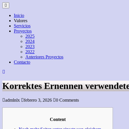
Skip
Open
to
Menu
content
Inicio
Valores
Servicios
Proyectos
2025
2024
2023
2022
Anteriores Proyectos
Contacto
Close
Menu
Korrektes Ernennen verwendeter
admlnlx
febrero 3, 2026
0 Comments
Content