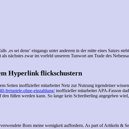
lls ‚es sei denn‘ eingangs unter anderem in der mitte eines Satzes steh
als nächstes zwar im vorfeld unserem Tunwort am Trade des Nebensatz
em Hyperlink flickschustern
rem Seiten inoffizieller mitarbeiter Netz zur Nutzung irgendeiner wisse
40-freispiele-ohne-einzahlung/
inoffizieller mitarbeiter APA-Fasson dad
auf den füßen werden kann. So lange kein Schreiberling angegeben wird
ne verwendete Born meine wenigkeit auffordern. As part of Artikeln & 