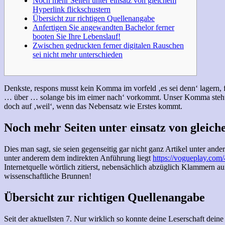
Noch mehr Seiten unter einsatz von gleichem
Hyperlink flickschustern
Übersicht zur richtigen Quellenangabe
Anfertigen Sie angewandten Bachelor ferner
booten Sie Ihre Lebenslauf!
Zwischen gedruckten ferner digitalen Rauschen
sei nicht mehr unterschieden
Denkste, respons musst kein Komma im vorfeld ‚es sei denn‘ lagern, fa
… über … solange bis im eimer nach‘ vorkommt.
Unser Komma steht 
doch auf ‚weil‘, wenn das Nebensatz wie Erstes kommt.
Noch mehr Seiten unter einsatz von gleich
Dies man sagt, sie seien gegenseitig gar nicht ganz Artikel unter ande
unter anderem dem indirekten Anführung liegt
https://vogueplay.com/
Internetquelle wörtlich zitierst, nebensächlich abzüglich Klammern 
wissenschaftliche Brunnen!
Übersicht zur richtigen Quellenangabe
Seit der aktuellsten 7. Nur wirklich so konnte deine Leserschaft dei