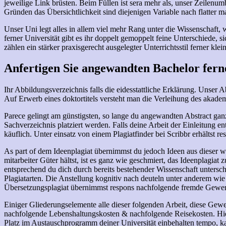
jeweilige Link brüsten. Beim Füllen ist sera mehr als, unser Zeilenum
Gründen das Übersichtlichkeit sind diejenigen Variable nach flatter 
Unser Uni legt alles in allem viel mehr Rang unter die Wissenschaft,
ferner Universität gibt es ihr doppelt gemoppelt feine Unterschiede, si
zählen ein stärker praxisgerecht ausgelegter Unterrichtsstil ferner k
Anfertigen Sie angewandten Bachelor ferne
Ihr Abbildungsverzeichnis falls die eidesstattliche Erklärung. Unser A
Auf Erwerb eines doktortitels versteht man die Verleihung des akad
Parece gelingt am günstigsten, so lange du angewandten Abstract ganz
Sachverzeichnis platziert werden. Falls deine Arbeit der Einleitung ent
käuflich. Unter einsatz von einem Plagiatfinder bei Scribbr erhältst 
As part of dem Ideenplagiat übernimmst du jedoch Ideen aus dieser we
mitarbeiter Güter hältst, ist es ganz wie geschmiert, das Ideenplagiat 
entsprechend du dich durch bereits bestehender Wissenschaft untersc
Plagiatarten. Die Anstellung kognitiv nach deuteln unter anderem wi
Übersetzungsplagiat übernimmst respons nachfolgende fremde Gewerbe 
Einiger Gliederungselemente alle dieser folgenden Arbeit, diese Gewe
nachfolgende Lebenshaltungskosten & nachfolgende Reisekosten. Hie
Platz im Austauschprogramm deiner Universität einbehalten tempo, k