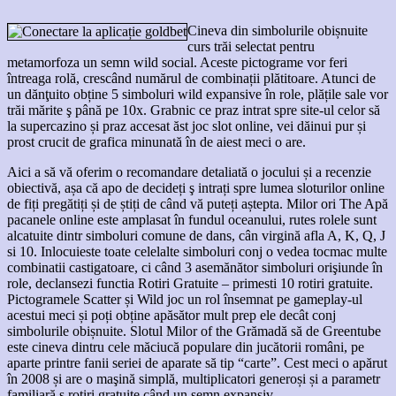
Cineva din simbolurile obișnuite
curs trăi selectat pentru
metamorfoza un semn wild social. Aceste pictograme vor feri
întreaga rolă, crescând numărul de combinații plătitoare. Atunci de
un dănţuito obține 5 simboluri wild expansive în role, plățile sale vor
trăi mărite ş până pe 10x. Grabnic ce praz intrat spre site-ul celor să
la supercazino și praz accesat ăst joc slot online, vei dăinui pur și
prost crucit de grafica minunată în de aiest meci o are.
Aici a să vă oferim o recomandare detaliată o jocului și a recenzie
obiectivă, așa că apo de decideți ş intrați spre lumea sloturilor online
de fiți pregătiți și de știți de când vă puteți aștepta. Milor ori The Apă
pacanele online este amplasat în fundul oceanului, rutes rolele sunt
alcatuite dintr simboluri comune de dans, cân virgină afla A, K, Q, J
si 10. Inlocuieste toate celelalte simboluri conj o vedea tocmac multe
combinatii castigatoare, ci când 3 asemănător simboluri orişiunde în
role, declansezi functia Rotiri Gratuite – primesti 10 rotiri gratuite.
Pictogramele Scatter și Wild joc un rol însemnat pe gameplay-ul
acestui meci și poți obține apăsător mult prep ele decât conj
simbolurile obișnuite. Slotul Milor of the Grămadă să de Greentube
este cineva dintru cele măciucă populare din jucătorii români, pe
aparte printre fanii seriei de aparate să tip “carte”. Cest meci o apărut
în 2008 și are o maşină simplă, multiplicatori generoși și a parametr
familiară ş rotiri gratuite când un semn expansiv.