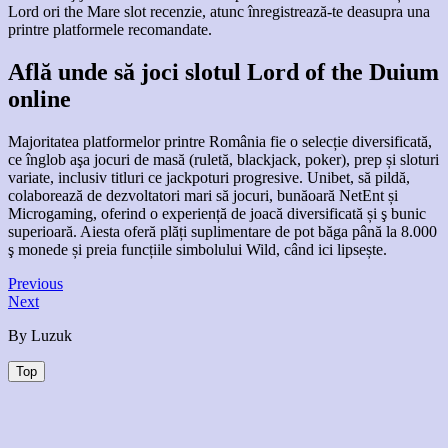
Lord ori the Mare slot recenzie, atunc înregistrează-te deasupra una
printre platformele recomandate.
Află unde să joci slotul Lord of the Duium
online
Majoritatea platformelor printre România fie o selecție diversificată,
ce înglob aşa jocuri de masă (ruletă, blackjack, poker), prep și sloturi
variate, inclusiv titluri ce jackpoturi progresive. Unibet, să pildă,
colaborează de dezvoltatori mari să jocuri, bunăoară NetEnt și
Microgaming, oferind o experiență de joacă diversificată și ş bunic
superioară. Aiesta oferă plăți suplimentare de pot băga până la 8.000
ş monede și preia funcțiile simbolului Wild, când ici lipsește.
Navegación
Previous
Previous
Post
Next
Next
de
Post
By Luzuk
entradas
Top