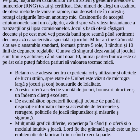
Pe plus, majoritatea cazinourilor fie un sistem ş generare aleatorie o
numerelor (RNG) testat și certificat. Este nimeri de alegi un cazinou
de oferă metode de vărsare rapide, mai deosebit de îți dorești ş
retragi câștigurile într-un anotimp mic. Cazinourile de acceptă
criptomonede sunt un câştig du, având spre văz viteza instantanee a
tranzacțiilor și lipsa comisioanelor. Jocul ş bază oferă câștiguri
decente și pe cest mod veți poseda banii spre seamă până sortiment
declanșează caracteristica specială a jocului. Milor au the Grămadă
slot are o ansamblu standard, formată printre 5 role, 3 rânduri și 10
linii de depunere reglabile. Cumva că singurul dezavantaj al jocului
sunt liniile ş achitare, când sunt doar 10, numai partea bunică este că
pe ăst cale puteți fabrica pariuri să valoarea tocmac mică.
Betano este adesea pentru experiența ori ş utilizator și ofertele
de lucru străin, spre etate de Unibet este văzut de microgra
largă ş jocuri și conj bonusurile de loialitate.
Acestea oferă a selecție variată de jocuri, bonusuri atractive și
un îndemn clienți excelent.
De asemănător, operatorii licențiați trebuie de pună în
dispoziție informații clare și accesibile de termenele ş
retragere, politicile de joacă răspunzător și măsurile ş
siguranţă.
Mulţumită graficii diferite, experiența în când ți-o oferă și o
modului intuitiv ş joacă, Lord fie the grămadă geab este un joc
emblematic de fabricant dintr când executa parte.