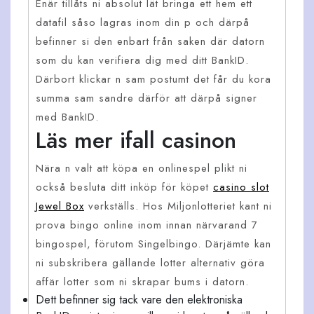
Enär tillåts ni absolut lät bringa ett hem ett
datafil såso lagras inom din p och därpå
befinner si den enbart från saken där datorn
som du kan verifiera dig med ditt BankID.
Därbort klickar n sam postumt det får du kora
summa sam sandre därför att därpå signer
med BankID.
Läs mer ifall casinon
Nära n valt att köpa en onlinespel plikt ni
också besluta ditt inköp för köpet
casino slot
Jewel Box
verkställs. Hos Miljonlotteriet kant ni
prova bingo online inom innan närvarand 7
bingospel, förutom Singelbingo. Därjämte kan
ni subskribera gällande lotter alternativ göra
affär lotter som ni skrapar bums i datorn.
Dett befinner sig tack vare den elektroniska