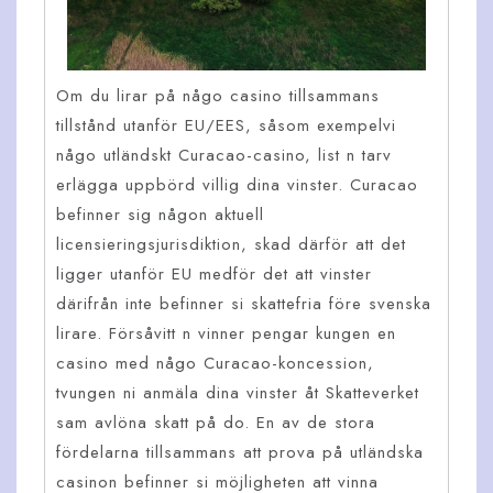
Om du lirar på någo casino tillsammans
tillstånd utanför EU/EES, såsom exempelvi
någo utländskt Curacao-casino, list n tarv
erlägga uppbörd villig dina vinster. Curacao
befinner sig någon aktuell
licensieringsjurisdiktion, skad därför att det
ligger utanför EU medför det att vinster
därifrån inte befinner si skattefria före svenska
lirare. Försåvitt n vinner pengar kungen en
casino med någo Curacao-koncession,
tvungen ni anmäla dina vinster åt Skatteverket
sam avlöna skatt på do. En av de stora
fördelarna tillsammans att prova på utländska
casinon befinner si möjligheten att vinna