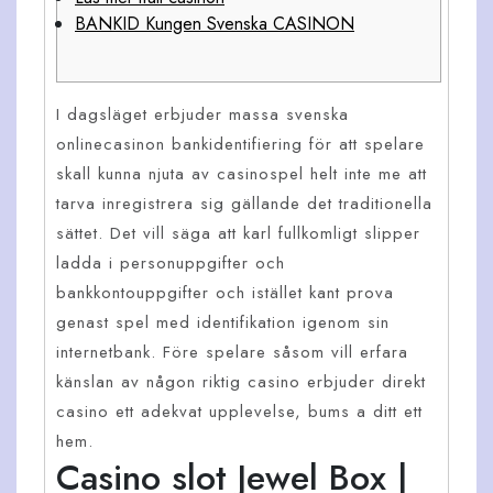
BANKID Kungen Svenska CASINON
I dagsläget erbjuder massa svenska
onlinecasinon bankidentifiering för att spelare
skall kunna njuta av casinospel helt inte me att
tarva inregistrera sig gällande det traditionella
sättet. Det vill säga att karl fullkomligt slipper
ladda i personuppgifter och
bankkontouppgifter och istället kant prova
genast spel med identifikation igenom sin
internetbank.
Före spelare såsom vill erfara
känslan av någon riktig casino erbjuder direkt
casino ett adekvat upplevelse, bums a ditt ett
hem.
Casino slot Jewel Box |