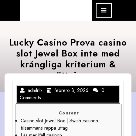
Skip
Open
Menu
to
content
Lucky Casino Prova casino
slot Jewel Box inte med
krångliga kriterium &
omsättningar
admlnlx
febrero 3, 2026
0
Comments
Content
Casino slot Jewel Box | Swish casinon
tillsammans rappa uttag
Läs mer ifall casinon