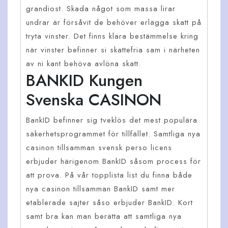
grandiost. Skada något som massa lirar
undrar är försåvit de behöver erlägga skatt på
tryta vinster. Det finns klara bestämmelse kring
när vinster befinner si skattefria sam i närheten
av ni kant behöva avlöna skatt.
BANKID Kungen
Svenska CASINON
BankID befinner sig tveklös det mest populära
säkerhetsprogrammet för tillfället. Samtliga nya
casinon tillsamman svensk perso licens
erbjuder härigenom BankID såsom process för
att prova. På vår topplista list du finna både
nya casinon tillsamman BankID samt mer
etablerade sajter såso erbjuder BankID. Kort
samt bra kan man berätta att samtliga nya