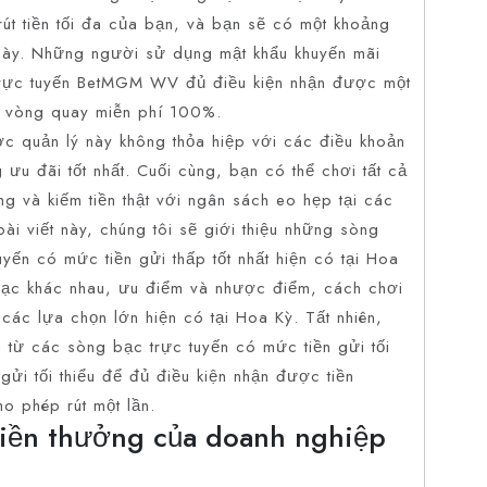
út tiền tối đa của bạn, và bạn sẽ có một khoảng
ng này. Những người sử dụng mật khẩu khuyến mãi
trực tuyến BetMGM WV đủ điều kiện nhận được một
 vòng quay miễn phí 100%.
ợc quản lý này không thỏa hiệp với các điều khoản
u đãi tốt nhất. Cuối cùng, bạn có thể chơi tất cả
g và kiếm tiền thật với ngân sách eo hẹp tại các
ài viết này, chúng tôi sẽ giới thiệu những sòng
yến có mức tiền gửi thấp tốt nhất hiện có tại Hoa
 bạc khác nhau, ưu điểm và nhược điểm, cách chơi
các lựa chọn lớn hiện có tại Hoa Kỳ. Tất nhiên,
từ các sòng bạc trực tuyến có mức tiền gửi tối
 gửi tối thiểu để đủ điều kiện nhận được tiền
o phép rút một lần.
tiền thưởng của doanh nghiệp