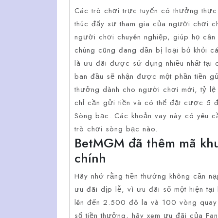
Các trò chơi trực tuyến có thưởng thực
thúc đẩy sự tham gia của người chơi c
người chơi chuyên nghiệp, giúp họ cân b
chúng cũng đang dần bị loại bỏ khỏi 
là ưu đãi được sử dụng nhiều nhất tại 
ban đầu sẽ nhận được một phần tiền gửi
thưởng dành cho người chơi mới, tỷ l
chỉ cần gửi tiền và có thể đặt cược 5
Sòng bạc. Các khoản vay này có yêu cầ
trò chơi sòng bạc nào.
BetMGM đã thêm mã khu
chính
Hãy nhớ rằng tiền thưởng không cần nạp
ưu đãi dịp lễ, vì ưu đãi số một hiện tại
lên đến 2.500 đô la và 100 vòng quay 
số tiền thưởng, hãy xem ưu đãi của Fa