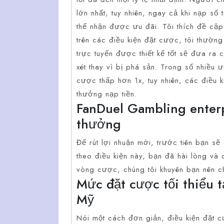
lớn nhất, tuy nhiên, ngay cả khi nạp số 
thể nhận được ưu đãi. Tôi thích đề cậ
trên các điều kiện đặt cược, tôi thườn
trực tuyến được thiết kế tốt sẽ đưa ra
xét thay vì bị phá sản. Trong số nhiều 
cược thấp hơn 1x, tuy nhiên, các điều 
thưởng nạp tiền.
FanDuel Gambling enterp
thưởng
Để rút lợi nhuận mới, trước tiên bạn sẽ
theo điều kiện này, bạn đã hài lòng và 
vòng cược, chúng tôi khuyên bạn nên c
Mức đặt cược tối thiểu t
Mỹ
Nói một cách đơn giản, điều kiện đặt 