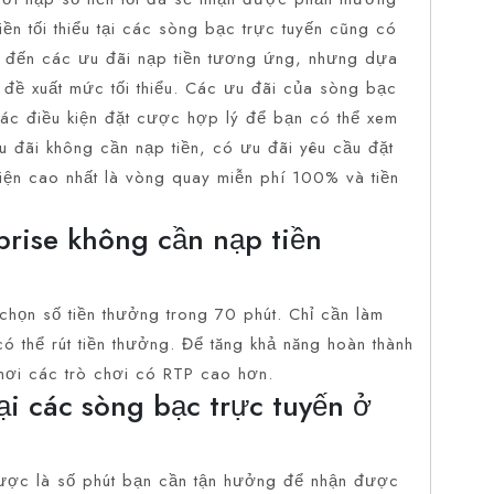
tiền tối thiểu tại các sòng bạc trực tuyến cũng có
p đến các ưu đãi nạp tiền tương ứng, nhưng dựa
g đề xuất mức tối thiểu. Các ưu đãi của sòng bạc
 các điều kiện đặt cược hợp lý để bạn có thể xem
ưu đãi không cần nạp tiền, có ưu đãi yêu cầu đặt
kiện cao nhất là vòng quay miễn phí 100% và tiền
rise không cần nạp tiền
 chọn số tiền thưởng trong 70 phút. Chỉ cần làm
có thể rút tiền thưởng. Để tăng khả năng hoàn thành
hơi các trò chơi có RTP cao hơn.
ại các sòng bạc trực tuyến ở
cược là số phút bạn cần tận hưởng để nhận được