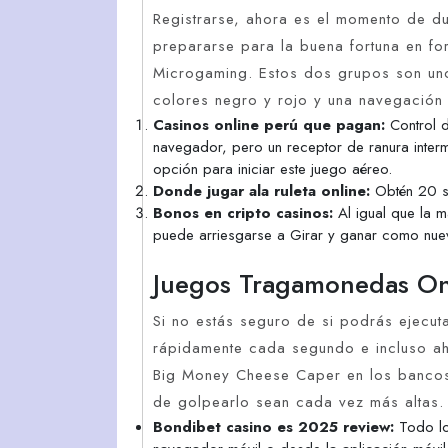
Registrarse, ahora es el momento de du
prepararse para la buena fortuna en fo
Microgaming. Estos dos grupos son uno
colores negro y rojo y una navegación 
Casinos online perú que pagan:
Control d
navegador, pero un receptor de ranura inter
opción para iniciar este juego aéreo.
Donde jugar ala ruleta online:
Obtén 20 sl
Bonos en cripto casinos:
Al igual que la 
puede arriesgarse a Girar y ganar como nu
Juegos Tragamonedas On
Si no estás seguro de si podrás ejecuta
rápidamente cada segundo e incluso ah
Big Money Cheese Caper en los bancos
de golpearlo sean cada vez más altas.
Bondibet casino es 2025 review:
Todo lo