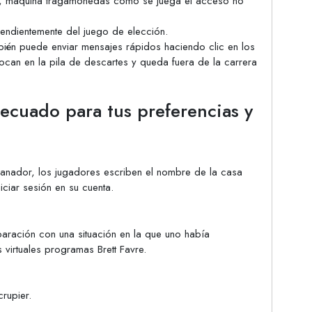
l, maquina tragamonedas como se juega el acceso no
endientemente del juego de elección.
én puede enviar mensajes rápidos haciendo clic en los
ocan en la pila de descartes y queda fuera de la carrera
ecuado para tus preferencias y
ganador, los jugadores escriben el nombre de la casa
ciar sesión en su cuenta.
ración con una situación en la que uno había
virtuales programas Brett Favre.
crupier.