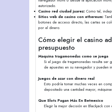
navegador móvil o desde la aplicación móvi
autorizado.
Casino red ciudad juarez:
Como tal, indep
Sitios web de casino con ethereum:
Tambi
botones de acceso directo, las cartas se col
por el dinero.
Cómo elegir el casino ad
presupuesto
Maquina tragamonedas como se juega
Si el juego de tragamonedas resulta ser 
de apuestas en su navegador y pueden ini
Juegos de azar con dinero real
Esto podría tomar muchas veces en compa
depositado una cantidad mayor, máquinas 
Que Slots Pagan Más En Betmexico
Elegir la mejor decisión en Blackjack con 