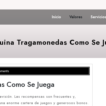
Inicio
Valores
Servicio
uina Tragamonedas Como Se J
ments
s Como Se Juega
elevisión. Las recompensas son frecuentes y,
na enorme cartera de juegos y generosos bonos.