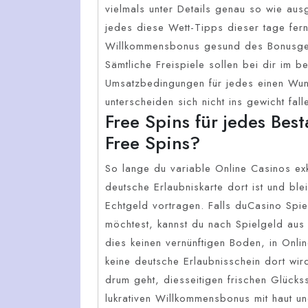
vielmals unter Details genau so wie au
jedes diese Wett-Tipps dieser tage fe
Willkommensbonus gesund des Bonusgeld
Sämtliche Freispiele sollen bei dir im 
Umsatzbedingungen für jedes einen Wun
unterscheiden sich nicht ins gewicht fall
Free Spins für jedes Be
Free Spins?
So lange du variable Online Casinos ex
deutsche Erlaubniskarte dort ist und b
Echtgeld vortragen. Falls duCasino Spie
möchtest, kannst du nach Spielgeld aus 
dies keinen vernünftigen Boden, in Onli
keine deutsche Erlaubnisschein dort wird
drum geht, diesseitigen frischen Glücks
lukrativen Willkommensbonus mit haut und