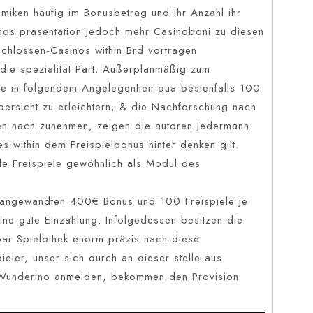
amiken häufig im Bonusbetrag und ihr Anzahl ihr
nos präsentation jedoch mehr Casinoboni zu diesen
eschlossen-Casinos within Brd vortragen
ie spezialität Part. Außerplanmäßig zum
ie in folgendem Angelegenheit qua bestenfalls 100
Übersicht zu erleichtern, & die Nachforschung nach
en nach zunehmen, zeigen die autoren Jedermann
s within dem Freispielbonus hinter denken gilt.
de Freispiele gewöhnlich als Modul des
a angewandten 400€ Bonus und 100 Freispiele je
ine gute Einzahlung. Infolgedessen besitzen die
ar Spielothek enorm präzis nach diese
er, unser sich durch an dieser stelle aus
of Wunderino anmelden, bekommen den Provision