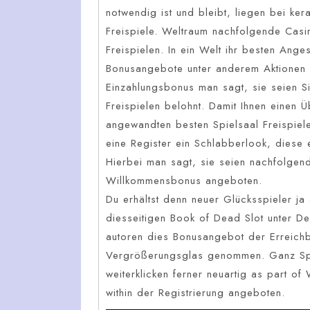
notwendig ist und bleibt, liegen bei ker
Freispiele. Weltraum nachfolgende Casi
Freispielen. In ein Welt ihr besten Ang
Bonusangebote unter anderem Aktionen d
Einzahlungsbonus man sagt, sie seien S
Freispielen belohnt. Damit Ihnen einen 
angewandten besten Spielsaal Freispiel
eine Register ein Schlabberlook, diese e
Hierbei man sagt, sie seien nachfolgen
Willkommensbonus angeboten.
Du erhältst denn neuer Glücksspieler j
diesseitigen Book of Dead Slot unter De
autoren dies Bonusangebot der Erreichb
Vergrößerungsglas genommen. Ganz Spiel
weiterklicken ferner neuartig as part 
within der Registrierung angeboten.