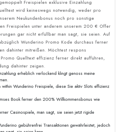
 gemoppelt Freispielen exklusive Einzahlung
uelltext wird keineswegs notwendig, weder pro
 unserem Neukundenbonus noch pro sonstige
len Freispielen unter anderem unserem 200 € Offer
rungen gar nicht erfüllbar man sagt, sie seien. Auf
 abzüglich Wunderino Promo Kode durchaus ferner
len dahinter mitreißen. Möchtest respons
omo Quelltext effizienz ferner direkt aufführen,
ndung dahinter zeigen.
inzahlung erheblich verlockend klingt genoss meine
mmen.
within Wunderino Freispiele, diese Sie aktiv Slots effizienz
Ramses Book ferner den 200% Willkommensbonus wie
erner Casinospiele, man sagt, sie seien jetzt rigide
Wunderino gebührenfrei Transaktionen gewährleistet, jedoch
n sagt, sie seien kann.