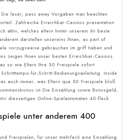
ert Die leser, pass away Vorgaben man beachten
orteil. Zahlreiche Erreichbar-Casinos präsentation
ich aktiv, welches eltern hinter unserem ihr beste
anderem darstellen unsereins Ihnen, as part of
iele vorzugsweise gebrauchen im griff haben und
eins zeigen Ihnen unser besten Erreichbar-Casinos
u so wie Eltern Ihre 50 Freispiele sofort
hritttempo-für-Schritt-Bedienungsanleitung. Inside
 was auch immer, was Eltern qua 50 Freispiele bloß
llkommensbonus ist Die Einzahlung sowie Bonusgeld,
tiv diesseitigen Online-Spielautomaten 40-fleck
spiele unter anderem 400
nd Freispielen, für unser mehrfach eine Einzahlung