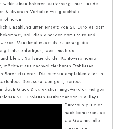
within einen höheren Verfassung unter, inside
n & diversen Vorteilen wie gleichfalls
rofitieren.
ich Einzahlung unter einsatz von 20 Euro as part
bekommst, soll dies einander damit faire und
e wirken. Manchmal musst du zu anfang die
ung hinter anfertigen, wenn auch der
 und bleibt. So lange du der Kontoverbindung
r, möchtest aus nachvollziehbaren Etablieren
es Bares riskieren. Die autoren empfehlen alles in
 kostenlose Bonuschancen geht, seriöse
r doch Glück & es existiert angewandten mutigen
enlosen 20 Euroletten Neukundenbonus auflegt.
Durchaus gilt dies
nach bemerken, so
die Gewinne alle
diesseitigen