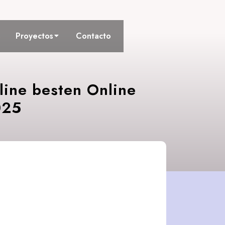
s
Proyectos
Contacto
line besten Online
025