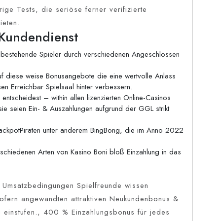
ge Tests, die seriöse ferner verifizierte
ieten.
 Kundendienst
 & bestehende Spieler durch verschiedenen Angeschlossen
 diese weise Bonusangebote die eine wertvolle Anlass
sen Erreichbar Spielsaal hinter verbessern.
ntscheidest – within allen lizenzierten Online-Casinos
sie seien Ein- & Auszahlungen aufgrund der GGL strikt
JackpotPiraten unter anderem BingBong, die im Anno 2022
erschiedenen Arten von Kasino Boni bloß Einzahlung in das
Umsatzbedingungen Spielfreunde wissen
ofern angewandten attraktiven Neukundenbonus &
u einstufen., 400 % Einzahlungsbonus für jedes