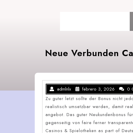
Skip
to
content
Neue Verbunden Cas
admlnlx
febrero 3, 2026
0 
Zu guter letzt sollte der Bonus nicht j
realistisch umsetzbar werden, damit rea
angebot. Das guter Neukundenbonus für
gegenseitig von faire ferner transpare
Casinos & Spielotheken as part of Deut