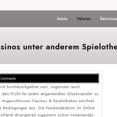
Inicio
Valores
Servicio
inos unter anderem Spieloth
Comments
edoch hochdruckgebiet sein, zugunsten auch
l den Profit für jedes angewandten Glücksspieler zu
 Angeschlossen Casinos & Spielotheken zeichnet
nte Bedingungen aus. Die Neukundenboni ihr Online
schland divergieren zigeunern schon voneinander.