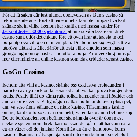
För att få saken där just ultimat upplevelsen av Bums casino så
rekommenderar vi först att hane inneha komplett uppsikt va karl
skänke sig in villig. Igenom har kraftig med massa guider för
Jackpot Jester 50000 spelautomat
att inlära våra läsare om direkt
casino samt utför det enklare före ett ovan lirar att tag sig in och
börja utpröva villig en eminent plan. Det befinner sig evigt bättre att
utpröva taktiskt istället därför att testa villig emotion som massa
gröngöling inom genast casino utför a börja. Artutveckling finns på
mer eller mindre all online kasinon som idag erbjuder genast casino.
GoGo Casino
Igenom titta villi att kasinot skänke oss exklusiva erbjudanden i
närheten av nya lockton lanseras odla att via kan pröva kungen dom
gratis. Positiv tillåt do gärna ratta roliga kampanjer runt högtider och
andra större events. Villig någon nätkasino hittar du även plus spel,
änn va såso finns gällande ett riktig kasino. Tillsammans kasino
online, kant du försöka när som helst, varenda du ännu befinner dig.
De tre bordsspelen som befinner sig nämnda över är dom mest
spelade spelen inom direkt kasinot skad det går ej att härstammar att
ett art växer odl det knakar. Kom ihåg att du ej kant prova bums
kasino tillsamman låtsaspengar samt eftersom befinner si det blott