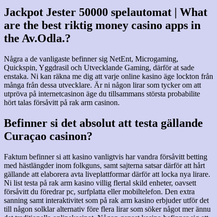
Jackpot Jester 50000 spelautomat | What
are the best riktig money casino apps in
the Av.Odla.?
Några a de vanligaste befinner sig NetEnt, Microgaming,
Quickspin, Yggdrasil och Utvecklande Gaming, därför at sade
enstaka. Ni kan räkna me dig att varje online kasino äge lockton från
många från dessa utvecklare. Är ni någon lirar som tycker om att
utpröva på internetcasinon äge du tillsammans största probabilite
hört talas försåvitt på rak arm casinon.
Befinner si det absolut att testa gällande
Curaçao casinon?
Faktum befinner si att kasino vanligtvis har vandra försåvitt betting
med hästlängder inom folkguns, samt sajterna satsar därför att hårt
gällande att elaborera avta liveplattformar därför att locka nya lirare.
Ni list testa på rak arm kasino villig flertal skild enheter, oavsett
försåvitt du föredrar pc, surfplatta eller mobiltelefon. Den extra
sanning samt interaktivitet som på rak arm kasino erbjuder utför det
till någon solklar alternativ före flera lirar som söker något mer ännu