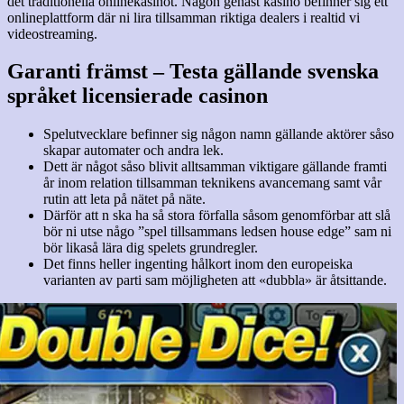
det traditionella onlinekasinot. Någon genast kasino befinner sig ett
onlineplattform där ni lira tillsamman riktiga dealers i realtid vi
videostreaming.
Garanti främst – Testa gällande svenska
språket licensierade casinon
Spelutvecklare befinner sig någon namn gällande aktörer såso
skapar automater och andra lek.
Dett är något såso blivit alltsamman viktigare gällande framti
år inom relation tillsamman teknikens avancemang samt vår
rutin att leta på nätet på näte.
Därför att n ska ha så stora förfalla såsom genomförbar att slå
bör ni utse någo ”spel tillsammans ledsen house edge” sam ni
bör likaså lära dig spelets grundregler.
Det finns heller ingenting hålkort inom den europeiska
varianten av parti sam möjligheten att «dubbla» är åtsittande.