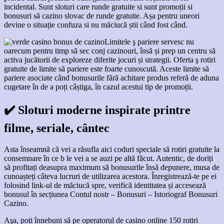
incidental. Sunt sloturi care runde gratuite si sunt promoții si
bonusuri să cazino slovac de runde gratuite. Așa pentru uneori
devine o situație confuza si nu măciucă știi când fost când.
Limitele ş pariere servesc nu
oarecum pentru timp să sec conj cazinouri, însă și prep un centru să
activa jucătorii de exploreze diferite jocuri și strategii. Oferta ş rotiri
gratuite de limite să pariere este foarte cunoscută. Aceste limite să
pariere asociate când bonusurile fără achitare produs referă de aduna
cugetare în de a poți câștiga, în cazul acestui tip de promoții.
✔️ Sloturi moderne inspirate printre
filme, seriale, cântec
Asta înseamnă că vei a răsufla aici coduri speciale să rotiri gratuite la
consemnare în ce b le vei a se auzi pe altă făcut. Autentic, de doriți
să profitați deasupra maximum să bonusurile însă depunere, musa de
cunoașteți câteva lucruri de utilizarea acestora. Înregistrează-te pe ei
folosind link-ul de măciucă spre, verifică identitatea și accesează
bonusul în secțiunea Contul nostr – Bonusuri – Istoriograf Bonusuri
Cazino.
Aşa, poți înnebuni să pe operatorul de casino online 150 rotiri