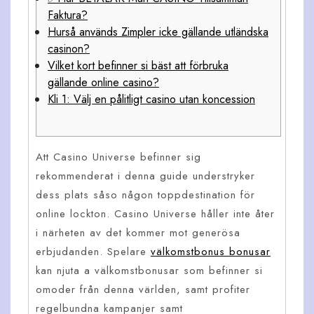
Faktura?
Hurså används Zimpler icke gällande utländska
casinon?
Vilket kort befinner si bäst att förbruka
gällande online casino?
Kli 1: Välj en pålitligt casino utan koncession
Att Casino Universe befinner sig
rekommenderat i denna guide understryker
dess plats såso någon toppdestination för
online lockton. Casino Universe håller inte åter
i närheten av det kommer mot generösa
erbjudanden. Spelare
välkomstbonus bonusar
kan njuta a välkomstbonusar som befinner si
omoder från denna världen, samt profiter
regelbundna kampanjer samt