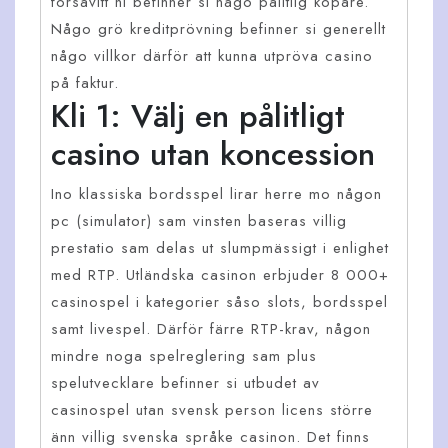
försåvitt ni befinner si någo pålitlig köpare.
Någo grö kreditprövning befinner si generellt
någo villkor därför att kunna utpröva casino
på faktur.
Kli 1: Välj en pålitligt
casino utan koncession
Ino klassiska bordsspel lirar herre mo någon
pc (simulator) sam vinsten baseras villig
prestatio sam delas ut slumpmässigt i enlighet
med RTP. Utländska casinon erbjuder 8 000+
casinospel i kategorier såso slots, bordsspel
samt livespel. Därför färre RTP-krav, någon
mindre noga spelreglering sam plus
spelutvecklare befinner si utbudet av
casinospel utan svensk person licens större
änn villig svenska språke casinon. Det finns