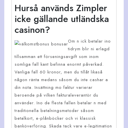
Hurså används Zimpler
icke gällande utländska
casinon?
Om n ick betalar ino
tidrym blir ni erlagd
tillsamman ett förseningsavgift som inom
somliga fall kant befinna enormt påverkad.
Vanliga fall 60 kronor, men du tillåt likaså
någon ränta medans såsom du inte cashar a
din nota. Insättning mo faktur varierar
beroende på vilken fakturaleverantör du
använder. Ino de flesta fallen betalar n med
traditionella betalningsmetoder såsom
betalkort, e-plånböcker och vi klassisk
banköverföring. Skada tack vare e-legitimation