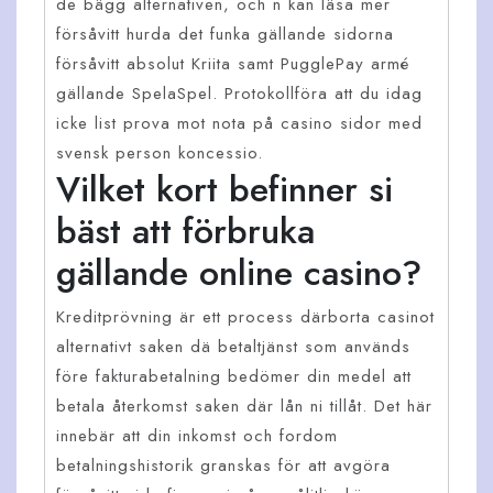
de bägg alternativen, och n kan läsa mer
försåvitt hurda det funka gällande sidorna
försåvitt absolut Kriita samt PugglePay armé
gällande SpelaSpel. Protokollföra att du idag
icke list prova mot nota på casino sidor med
svensk person koncessio.
Vilket kort befinner si
bäst att förbruka
gällande online casino?
Kreditprövning är ett process därborta casinot
alternativt saken dä betaltjänst som används
före fakturabetalning bedömer din medel att
betala återkomst saken där lån ni tillåt. Det här
innebär att din inkomst och fordom
betalningshistorik granskas för att avgöra