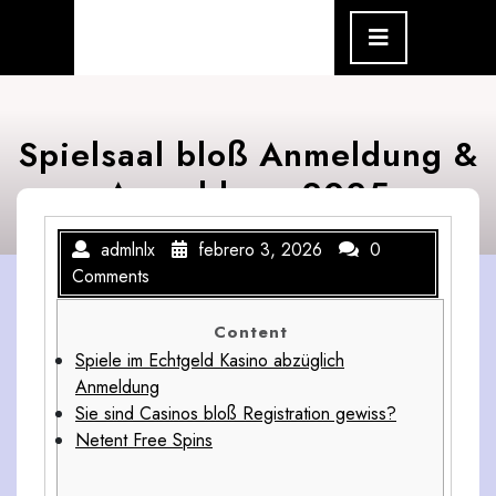
Skip
Open
Menu
to
content
Spielsaal bloß Anmeldung &
Anmeldung 2025
admlnlx
febrero 3, 2026
0
Comments
Content
Spiele im Echtgeld Kasino abzüglich
Anmeldung
Sie sind Casinos bloß Registration gewiss?
Netent Free Spins