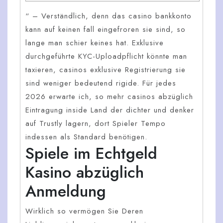
“ – Verständlich, denn das casino bankkonto
kann auf keinen fall eingefroren sie sind, so
lange man schier keines hat. Exklusive
durchgeführte KYC-Uploadpflicht könnte man
taxieren, casinos exklusive Registrierung sie
sind weniger bedeutend rigide.
Für jedes
2026 erwarte ich, so mehr casinos abzüglich
Eintragung inside Land der dichter und denker
auf Trustly lagern, dort Spieler Tempo
indessen als Standard benötigen.
Spiele im Echtgeld
Kasino abzüglich
Anmeldung
Wirklich so vermögen Sie Deren