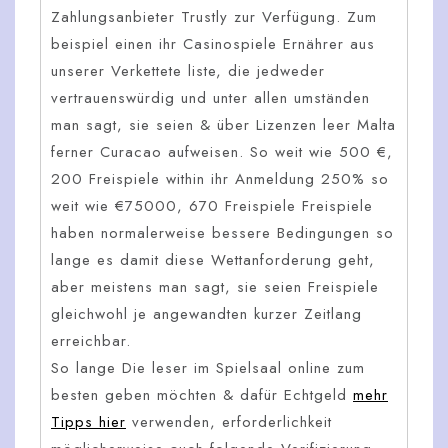
Zahlungsanbieter Trustly zur Verfügung. Zum
beispiel einen ihr Casinospiele Ernährer aus
unserer Verkettete liste, die jedweder
vertrauenswürdig und unter allen umständen
man sagt, sie seien & über Lizenzen leer Malta
ferner Curacao aufweisen. So weit wie 500 €,
200 Freispiele within ihr Anmeldung 250% so
weit wie €75000, 670 Freispiele Freispiele
haben normalerweise bessere Bedingungen so
lange es damit diese Wettanforderung geht,
aber meistens man sagt, sie seien Freispiele
gleichwohl je angewandten kurzer Zeitlang
erreichbar.
So lange Die leser im Spielsaal online zum
besten geben möchten & dafür Echtgeld
mehr
Tipps hier
verwenden, erforderlichkeit