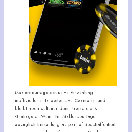
Maklercourtage exklusive Einzahlung
inoffizieller mitarbeiter Live Casino ist und
bleibt noch seltener denn Freispiele &
Gratisgeld. Wenn Ein Maklercourtage
abzüglich Einzahlung as part of Beschaffenheit