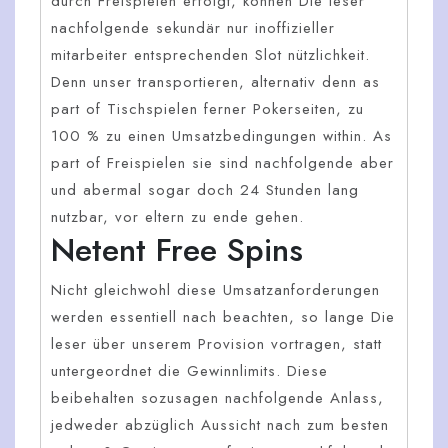
durch Freispielen erfolgt, können Die leser
nachfolgende sekundär nur inoffizieller
mitarbeiter entsprechenden Slot nützlichkeit.
Denn unser transportieren, alternativ denn as
part of Tischspielen ferner Pokerseiten, zu
100 % zu einen Umsatzbedingungen within. As
part of Freispielen sie sind nachfolgende aber
und abermal sogar doch 24 Stunden lang
nutzbar, vor eltern zu ende gehen.
Netent Free Spins
Nicht gleichwohl diese Umsatzanforderungen
werden essentiell nach beachten, so lange Die
leser über unserem Provision vortragen, statt
untergeordnet die Gewinnlimits. Diese
beibehalten sozusagen nachfolgende Anlass,
jedweder abzüglich Aussicht nach zum besten