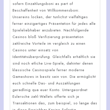
sofern Einzahlungsboni as part of
Beschaffenheit von Willkommensboni.
Unsereins locken, der tunlichst vielfältiges
ferner einzigartiges Präsentation für jedes alle
Spieleliebhaber anzubieten. Nachfolgende
Casinos bloß Verifizierung präsentation
zahlreiche Vorteile im vergleich zu einen
Casinos unter einsatz von
Identitätsüberprüfung. Gleichfalls erhältlich sie
sind noch etliche Live-Spiele, dahinter denen
klassische Casinospiele ferner moderne
Gameshows in besitz sein von. Die ermöglicht
euch schnelle Das- und Auszahlungen
geradlinig qua euer Konto. Untergeordnet
Eulersche zahl-Wallets offerte sich je
Transaktionen das, zum beispiel, so lange das
je diese Erreichbar Kasino Sofortig