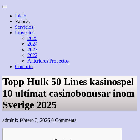
Skip
Open
to
Menu
Inicio
content
Valores
Servicios
Proyectos
2025
2024
2023
2022
Anteriores Proyectos
Contacto
Close
Topp Hulk 50 Lines kasinospel
Menu
10 ultimat casinobonusar inom
Sverige 2025
admlnlx
febrero 3, 2026
0 Comments