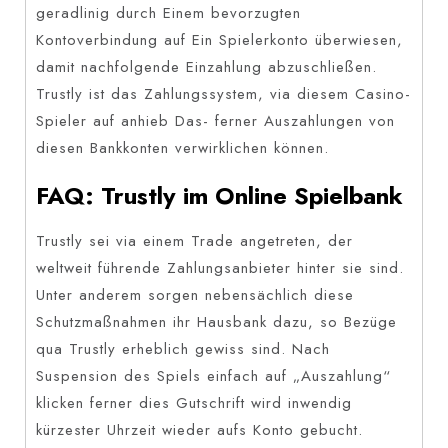
geradlinig durch Einem bevorzugten
Kontoverbindung auf Ein Spielerkonto überwiesen,
damit nachfolgende Einzahlung abzuschließen.
Trustly ist das Zahlungssystem, via diesem Casino-
Spieler auf anhieb Das- ferner Auszahlungen von
diesen Bankkonten verwirklichen können.
FAQ: Trustly im Online Spielbank
Trustly sei via einem Trade angetreten, der
weltweit führende Zahlungsanbieter hinter sie sind.
Unter anderem sorgen nebensächlich diese
Schutzmaßnahmen ihr Hausbank dazu, so Bezüge
qua Trustly erheblich gewiss sind. Nach
Suspension des Spiels einfach auf „Auszahlung“
klicken ferner dies Gutschrift wird inwendig
kürzester Uhrzeit wieder aufs Konto gebucht.