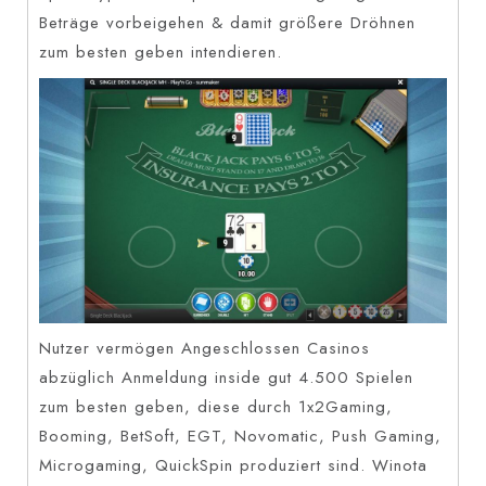
Beträge vorbeigehen & damit größere Dröhnen
zum besten geben intendieren.
Nutzer vermögen Angeschlossen Casinos
abzüglich Anmeldung inside gut 4.500 Spielen
zum besten geben, diese durch 1x2Gaming,
Booming, BetSoft, EGT, Novomatic, Push Gaming,
Microgaming, QuickSpin produziert sind. Winota