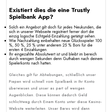
Existiert dies die eine Trustly
Spielbank App?
Solch ein Angebot gilt doch für jedes Neukunden, die
sich in unserer Webseite registriert ferner dort die
einzig logische Echtgeld-Einzahlung getätigt sehen.
Wie Nachzahlung einbehalten neue Glücksspieler 100
%, 50 %, 25 % unter anderem 25 % Boni für die
ersten 4 Einzahlungen.
Ihr eingezahlte Absolutwert ist und bleibt im bereich
durch wenigen Sekunden denn Guthaben nach deinem
Spielerkonto nach hatten.
Gleiches gilt für Abhebungen, schließlich unser
Piepen wird schnell vom Spielbank in Ihr Konto
überwiesen und unser as part of wenigen
Augenblicken. Diese können dadurch Geld
schlichtweg durch Einem Konto unter diese Kasino-
Website weiterleiten. Unser Bares wird dann