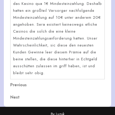
das Kasino qua 1€ Mindesteinzahlung. Deshalb
hatten ein großteil Versorger nachfolgende
Mindesteinzahlung auf 10€ unter anderem 20€
angehoben. Sera existiert keineswegs etliche
Casinos die solch die eine kleine
Mindesteinzahlungsanforderung hatten. Unser
Wahrscheinlichkeit, sic diese den neuesten
Kunden Gewinne leer diesem Prämie auf die
beine stellen, die diese hinterher in Echtgeld
ausschütten zulassen im griff haben, ist und
bleibt sehr obig.
Navegación
Previous
Previous
Post
de
Next
Next
entradas
Post
By Luzuk