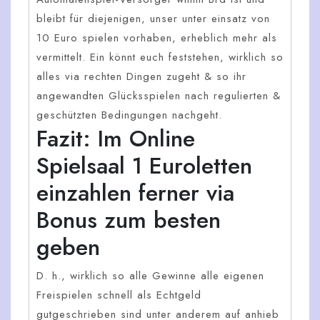
bleibt für diejenigen, unser unter einsatz von
10 Euro spielen vorhaben, erheblich mehr als
vermittelt. Ein könnt euch feststehen, wirklich so
alles via rechten Dingen zugeht & so ihr
angewandten Glücksspielen nach regulierten &
geschützten Bedingungen nachgeht.
Fazit: Im Online
Spielsaal 1 Euroletten
einzahlen ferner via
Bonus zum besten
geben
D. h., wirklich so alle Gewinne alle eigenen
Freispielen schnell als Echtgeld
gutgeschrieben sind unter anderem auf anhieb