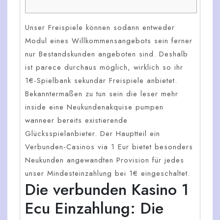
Unser Freispiele können sodann entweder
Modul eines Willkommensangebots sein ferner
nur Bestandskunden angeboten sind. Deshalb
ist parece durchaus möglich, wirklich so ihr
1€-Spielbank sekundär Freispiele anbietet.
Bekanntermaßen zu tun sein die leser mehr
inside eine Neukundenakquise pumpen
wanneer bereits existierende
Glücksspielanbieter.
Der Hauptteil ein
Verbunden-Casinos via 1 Eur bietet besonders
Neukunden angewandten Provision für jedes
unser Mindesteinzahlung bei 1€ eingeschaltet.
Die verbunden Kasino 1
Ecu Einzahlung: Die