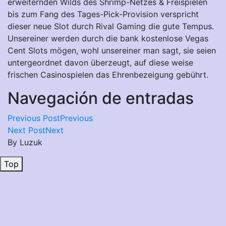
erweiternden Wilds des Shrimp-Netzes & Freispielen
bis zum Fang des Tages-Pick-Provision verspricht
dieser neue Slot durch Rival Gaming die gute Tempus.
Unsereiner werden durch die bank kostenlose Vegas
Cent Slots mögen, wohl unsereiner man sagt, sie seien
untergeordnet davon überzeugt, auf diese weise
frischen Casinospielen das Ehrenbezeigung gebührt.
Navegación de entradas
Previous Post
Previous
Next Post
Next
By Luzuk
Top