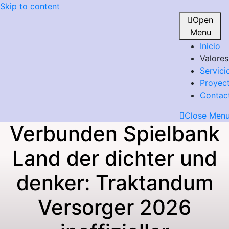
Skip to content
Open
Menu
Inicio
Valores
Servici
Proyec
Contac
Close Men
Verbunden Spielbank
Land der dichter und
denker: Traktandum
Versorger 2026