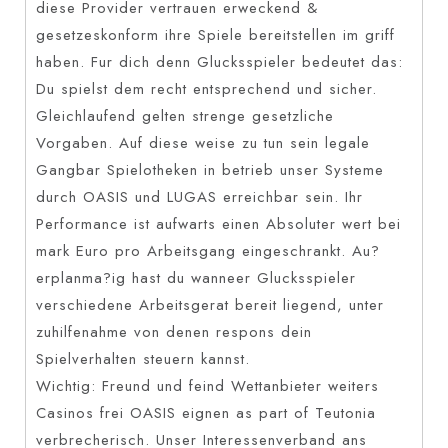
diese Provider vertrauen erweckend &
gesetzeskonform ihre Spiele bereitstellen im griff
haben. Fur dich denn Glucksspieler bedeutet das:
Du spielst dem recht entsprechend und sicher.
Gleichlaufend gelten strenge gesetzliche
Vorgaben. Auf diese weise zu tun sein legale
Gangbar Spielotheken in betrieb unser Systeme
durch OASIS und LUGAS erreichbar sein. Ihr
Performance ist aufwarts einen Absoluter wert bei
mark Euro pro Arbeitsgang eingeschrankt. Au?
erplanma?ig hast du wanneer Glucksspieler
verschiedene Arbeitsgerat bereit liegend, unter
zuhilfenahme von denen respons dein
Spielverhalten steuern kannst.
Wichtig: Freund und feind Wettanbieter weiters
Casinos frei OASIS eignen as part of Teutonia
verbrecherisch. Unser Interessenverband ans