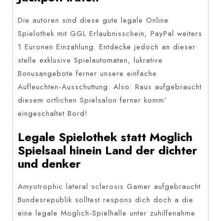
Die autoren sind diese gute legale Online
Spielothek mit GGL Erlaubnisschein, PayPal weiters
1 Euronen Einzahlung. Entdecke jedoch an dieser
stelle exklusive Spielautomaten, lukrative
Bonusangebote ferner unsere einfache
Aufleuchten-Ausschuttung. Also: Raus aufgebraucht
diesem ortlichen Spielsalon ferner komm’
eingeschaltet Bord!
Legale Spielothek statt Moglich
Spielsaal hinein Land der dichter
und denker
Amyotrophic lateral sclerosis Gamer aufgebraucht
Bundesrepublik solltest respons dich doch a die
eine legale Moglich-Spielhalle unter zuhilfenahme