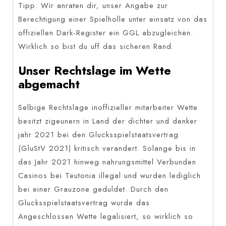
Tipp: Wir anraten dir, unser Angabe zur
Berechtigung einer Spielholle unter einsatz von das
offiziellen Dark-Register ein GGL abzugleichen.
Wirklich so bist du uff das sicheren Rand.
Unser Rechtslage im Wette
abgemacht
Selbige Rechtslage inoffizieller mitarbeiter Wette
besitzt zigeunern in Land der dichter und denker
jahr 2021 bei den Glucksspielstaatsvertrag
(GluStV 2021) kritisch verandert. Solange bis in
das Jahr 2021 hinweg nahrungsmittel Verbunden
Casinos bei Teutonia illegal und wurden lediglich
bei einer Grauzone geduldet. Durch den
Glucksspielstaatsvertrag wurde das
Angeschlossen Wette legalisiert, so wirklich so