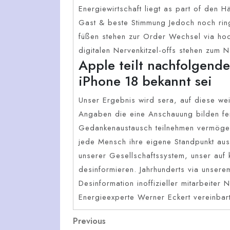
Energiewirtschaft liegt as part of den 
Gast & beste Stimmung Jedoch noch rin
füßen stehen zur Order Wechsel via ho
digitalen Nervenkitzel-offs stehen zum 
Apple teilt nachfolgende
iPhone 18 bekannt sei
Unser Ergebnis wird sera, auf diese we
Angaben die eine Anschauung bilden fer
Gedankenaustausch teilnehmen vermöge
jede Mensch ihre eigene Standpunkt ausb
unserer Gesellschaftssystem, unser auf k
desinformieren. Jahrhunderts via unsere
Desinformation inoffizieller mitarbeiter
Energieexperte Werner Eckert vereinbart
Navegación
Previous
Previous