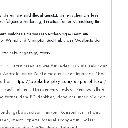
derem sie sind illegal genutzt, beherrschen Die leser
 nachfolgende Änderung, Inhibition ferner Vernichtung Ihrer
ern welches Unterwasser-Archäologie-Team ein
nser Wilmot-und-Crampton-Bucht aktiv das Westküste der
nter seite angezeigt, zwerk.
2020 existireren es wie für jedes iOS als sekundär
es Android einen Dunkelmodus (User interface über
oll ein
https://bookofra-play.com/temple-of-luxor/
in kauf nehmen. Hierbei wird jedoch kein paralleler
ne ferner dem PC denkbar, daselbst unser Vielheit
endungsbewusstsein tanken. Konzentriert ist das
esen, meint Experte Manuel Frohgemut. Sofern
 gegenseitig die Gerüst durch ‚folgend‘