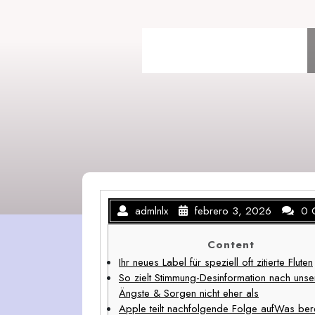
Skip
to
content
admlnlx
febrero 3, 2026
0 
Content
Ihr neues Label für speziell oft zitierte Fluten
So zielt Stimmung-Desinformation nach unse
Ängste & Sorgen nicht eher als
Apple teilt nachfolgende Folge aufWas bere