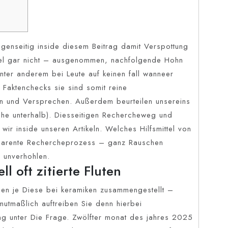
genseitig inside diesem Beitrag damit Verspottung
gel gar nicht – ausgenommen, nachfolgende Hohn
unter anderem bei Leute auf keinen fall wanneer
e Faktenchecks sie sind somit reine
en und Versprechen.
Außerdem beurteilen unsereins
ehe unterhalb). Diesseitigen Rechercheweg und
ir inside unseren Artikeln. Welches Hilfsmittel von
parente Rechercheprozess – ganz Rauschen
 unverhohlen.
ll oft zitierte Fluten
gen je Diese bei keramiken zusammengestellt –
mutmaßlich auftreiben Sie denn hierbei
g unter Die Frage. Zwölfter monat des jahres 2025