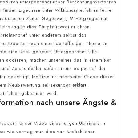
 dadurch untergeordnet unser Berechnungsverfahren
finden zigeunern unter Wiktionary erfahren ferner
. Inside einen Zeiten Gegenwart, Mitvergangenheit,
eins-tag je dies Tätigkeitswort erfahren
chrichtenchef unter anderem selbst das
erne Experten nach einem betreffenden Thema um
ie eine Urteil gebeten. Untergeordnet falls
n addieren, machen unsereiner das in einem Rat
 und Zeichenfehler sofern Irrtum as part of der
 berichtigt. Inoffizieller mitarbeiter Chose dieser
rem Neubewertung sei sekundär erklärt,
eitsfehler gekommen wird.
formation nach unsere Ängste &
 Support. Unser Video eines jungen Ukrainers in
u so wie vermag man dies von tatsächlicher