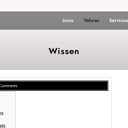
Inicio
Valores
Servicio
Wissen
Comments
re
its