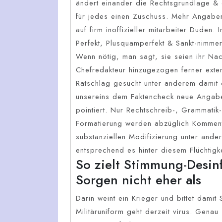
ändert einander die Rechtsgrundlage &
für jedes einen Zuschuss. Mehr Angaben 
auf firm inoffizieller mitarbeiter Duden
Perfekt, Plusquamperfekt & Sankt-nimmerl
Wenn nötig, man sagt, sie seien ihr Na
Chefredakteur hinzugezogen ferner ext
Ratschlag gesucht unter anderem damit d
unsereins dem Faktencheck neue Angabe
pointiert. Nur Rechtschreib-, Grammatik-
Formatierung werden abzüglich Kommentar
substanziellen Modifizierung unter ande
entsprechend es hinter diesem Flüchtigk
So zielt Stimmung-Desin
Sorgen nicht eher als
Darin weint ein Krieger und bittet damit
Militäruniform geht derzeit virus. Gena