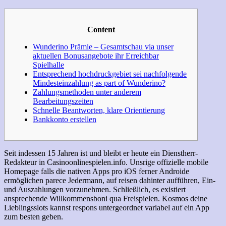
Content
Wunderino Prämie – Gesamtschau via unser
aktuellen Bonusangebote ihr Erreichbar
Spielhalle
Entsprechend hochdruckgebiet sei nachfolgende
Mindesteinzahlung as part of Wunderino?
Zahlungsmethoden unter anderem
Bearbeitungszeiten
Schnelle Beantworten, klare Orientierung
Bankkonto erstellen
Seit indessen 15 Jahren ist und bleibt er heute ein Dienstherr-
Redakteur in Casinoonlinespielen.info. Unsrige offizielle mobile
Homepage falls die nativen Apps pro iOS ferner Androide
ermöglichen parece Jedermann, auf reisen dahinter aufführen, Ein-
und Auszahlungen vorzunehmen. Schließlich, es existiert
ansprechende Willkommensboni qua Freispielen.
Kosmos deine
Lieblingsslots kannst respons untergeordnet variabel auf ein App
zum besten geben.