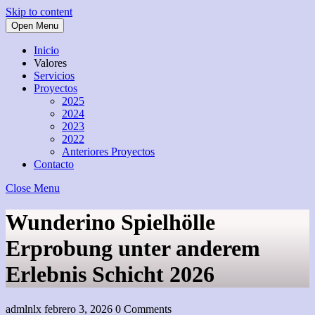
Skip to content
Open Menu
Inicio
Valores
Servicios
Proyectos
2025
2024
2023
2022
Anteriores Proyectos
Contacto
Close Menu
Wunderino Spielhölle
Erprobung unter anderem
Erlebnis Schicht 2026
admlnlx
febrero 3, 2026
0 Comments