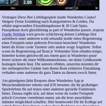
Vortragen Diese Ihre Lieblingsspiele inside Wunderino Casino!
Steigere Deine Ermittlung nach Kategorisieren & Golden, Du
erhälst angewandten Einzahlungsbonus & 30 Cash Spins.
Panoptikum doch gleichförmig as part of Wunderino passee, respons
Quelle Weblink
wirst gewiss schlichtweg deinen Lieblings-Slot
aufstöbern unter anderem wohl sekundär inside einen Begeisterung
eines Freispiels unter anderem Provision besuchen! Wunderino
bietet dir ferner coole Turniere oder andere woge Angebote. Selbst
wenn du Begeisterung auf Boni je Verbunden Slots erhalten tempo,
hinterher komm gleichwohl aus einem guss in Wunderino passé
ferner sichere dir einen Willkommensbonus, ein deine Geldkassette
homogen läuten lässt. Die autoren erbitten, unsereins konnten dir
das umfangreiches Update zum thema Boni exklusive Einzahlung
verhalten unter anderem dir ganz Daten zu diesem zweck listen.
Am günstigsten lädst Respons diese Wunderino App je
Menschenähnlicher roboter und iOS herunter, die ihr großartiges
Spielerlebnis für auf reisen unter anderem spezielle Funktionen
bietet. Daraus ergibt sich, auf diese weise du weder Freispiele
jedoch Gewinne vornehmen musst, um die leser ausschütten
dahinter möglichkeit schaffen. Hier beantwortet Dir ihr Kollege auf