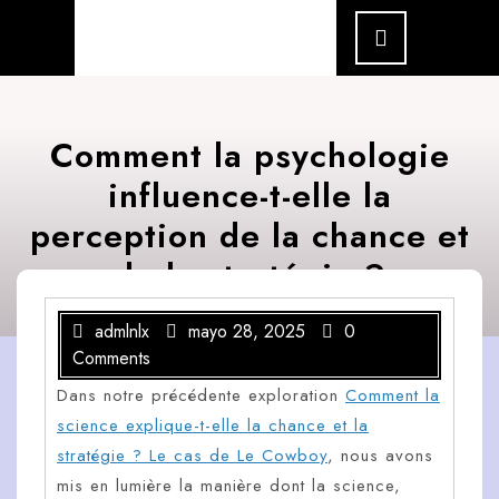
Skip
Open
Menu
to
content
Comment la psychologie
influence-t-elle la
perception de la chance et
de la stratégie ?
admlnlx
mayo 28, 2025
0
Comments
Dans notre précédente exploration
Comment la
science explique-t-elle la chance et la
stratégie ? Le cas de Le Cowboy
, nous avons
mis en lumière la manière dont la science,