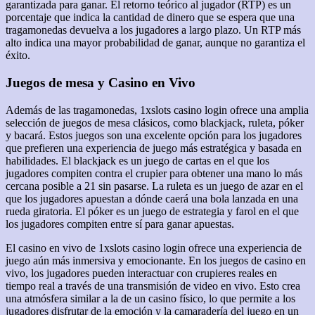
garantizada para ganar. El retorno teórico al jugador (RTP) es un
porcentaje que indica la cantidad de dinero que se espera que una
tragamonedas devuelva a los jugadores a largo plazo. Un RTP más
alto indica una mayor probabilidad de ganar, aunque no garantiza el
éxito.
Juegos de mesa y Casino en Vivo
Además de las tragamonedas, 1xslots casino login ofrece una amplia
selección de juegos de mesa clásicos, como blackjack, ruleta, póker
y bacará. Estos juegos son una excelente opción para los jugadores
que prefieren una experiencia de juego más estratégica y basada en
habilidades. El blackjack es un juego de cartas en el que los
jugadores compiten contra el crupier para obtener una mano lo más
cercana posible a 21 sin pasarse. La ruleta es un juego de azar en el
que los jugadores apuestan a dónde caerá una bola lanzada en una
rueda giratoria. El póker es un juego de estrategia y farol en el que
los jugadores compiten entre sí para ganar apuestas.
El casino en vivo de 1xslots casino login ofrece una experiencia de
juego aún más inmersiva y emocionante. En los juegos de casino en
vivo, los jugadores pueden interactuar con crupieres reales en
tiempo real a través de una transmisión de video en vivo. Esto crea
una atmósfera similar a la de un casino físico, lo que permite a los
jugadores disfrutar de la emoción y la camaradería del juego en un