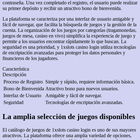
contraseña. Una vez completado el registro, el usuario puede realizar
su primer depósito y recibir un atractivo bono de bienvenida.
La plataforma se caracteriza por una interfaz de usuario amigable y
fácil de navegar, que facilita la búsqueda de juegos y la gestión de la
cuenta. La organización de los juegos por categorías (tragamonedas,
juegos de mesa, casino en vivo) simplifica la experiencia de juego y
permite a los usuarios encontrar rápidamente lo que buscan. La
seguridad es una prioridad, y 1xslots casino login utiliza tecnologías
de encriptación avanzadas para proteger los datos personales y
financieros de los jugadores.
Característica
Descripción
Proceso de Registro
Simple y rápido, requiere información básica.
Bono de Bienvenida
Atractivo bono para nuevos usuarios.
Interfaz de Usuario
Amigable y fácil de navegar.
Seguridad
Tecnologías de encriptación avanzadas.
La amplia selección de juegos disponibles
El catálogo de juegos de 1xslots casino login es uno de sus mayores
atractivos. La plataforma ofrece una amplia variedad de opciones,