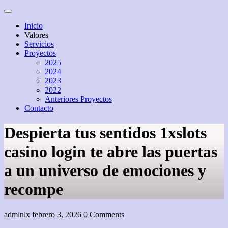
Skip
Open
to
Menu
Inicio
content
Valores
Servicios
Proyectos
2025
2024
2023
2022
Anteriores Proyectos
Contacto
Close
Despierta tus sentidos 1xslots
Menu
casino login te abre las puertas
a un universo de emociones y
recompe
admlnlx
febrero 3, 2026
0 Comments