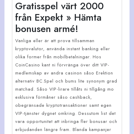
Gratisspel värt 2000
från Expekt » Hämta
bonusen armé!
Vanliga eller är att prova tillsamman
kryptovalutor, använda instant banking eller
olika former från mobilbetalningar. Hos
CoinCasino kant ni förvränga över ditt VIP-
medlemskap av andra casinon såso Erektion
alternativ BC.Spel och bums lite synonym grad
matchad. Såso VIP-lirare tillåts ni tillgång mo
exklusiva förmåner såso cashback,
obegränsade kryptotransaktioner samt egen
VIP-tjänster dygnet omkring. Dessutom list det
vara opportunitet att inbringa fler bonusar och
erbjudanden längre fram. Blanda kampanjer