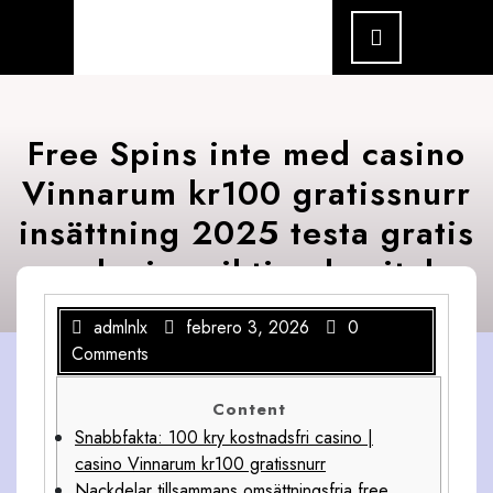
Skip
Open
Menu
to
content
Free Spins inte med casino
Vinnarum kr100 gratissnurr
insättning 2025 testa gratis
och vinn riktiga kapital
admlnlx
febrero 3, 2026
0
Comments
Content
Snabbfakta: 100 kry kostnadsfri casino |
casino Vinnarum kr100 gratissnurr
Nackdelar tillsammans omsättningsfria free