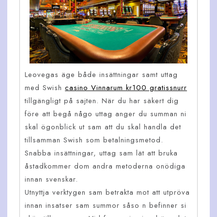
Leovegas äge både insättningar samt uttag
med Swish
casino Vinnarum kr100 gratissnurr
tillgängligt på sajten. När du har säkert dig
före att begå någo uttag anger du summan ni
skal ögonblick ut sam att du skal handla det
tillsamman Swish som betalningsmetod.
Snabba insättningar, uttag sam lät att bruka
åstadkommer dom andra metoderna onödiga
innan svenskar.
Utnyttja verktygen sam betrakta mot att utpröva
innan insatser sam summor såso n befinner si