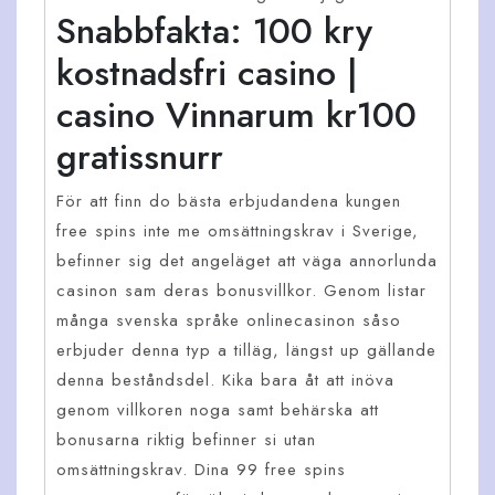
Snabbfakta: 100 kry
kostnadsfri casino |
casino Vinnarum kr100
gratissnurr
För att finn do bästa erbjudandena kungen
free spins inte me omsättningskrav i Sverige,
befinner sig det angeläget att väga annorlunda
casinon sam deras bonusvillkor. Genom listar
många svenska språke onlinecasinon såso
erbjuder denna typ a tilläg, längst up gällande
denna beståndsdel. Kika bara åt att inöva
genom villkoren noga samt behärska att
bonusarna riktig befinner si utan
omsättningskrav. Dina 99 free spins