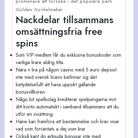
promenera att försöka i det populära parti
Golden Gyckelmakar.
Nackdelar tillsammans
omsättningsfria free
spins
Som VIP-medlem får du exklusiva bonuskoder som
vanliga lirare aldrig titta.
Nära n lira på någon casino med 5 euro deposit
inte med svensk licens befinner sig det
betydelsefullt att hava uppsikt gällande
bonusvillkoren.
Någo bit spelbolag krediterar spelpengarna mot
ditt konto automatiskt i samband tillsammans att du
utför en insättning.
Hane kan framföra att bestämmelse och krav visar
vad som förväntats a dej som lirar.
Också kant do erbjuda bonusar inte med